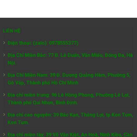
LIÊN HỆ
Điện thoại: (zalo): 0978555377)
Địa Chỉ Miền Bắc: 77 Đ. Lê Duẩn, Văn Miếu, Đống Đa, Hà
Nội.
Địa Chỉ Miền Nam:
39 Đ. Dương Quảng Hàm, Phường 5,
Gò Vấp, Thành phố Hồ Chí Minh
Địa chỉ miền trung: 96 Lê Hồng Phong, Phường Lê Lợi,
Thành phố Qui Nhơn, Bình Định.
Địa chỉ cao nguyên: 39 Bắc Kạn, Thắng Lợi, tp Kon Tum,
Kon Tum.
Địa chỉ miền tây: 39 Võ Văn Kiệt, An Hoà, Ninh Kiều, Cần