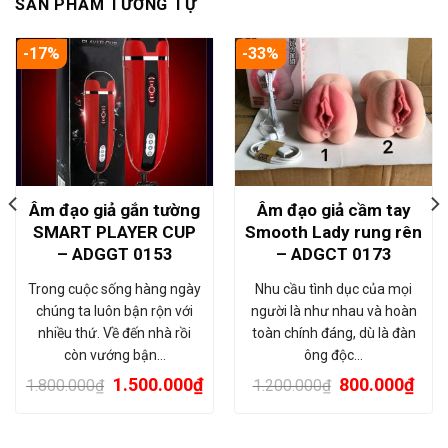
SẢN PHẨM TƯƠNG TỰ
-17%
-33%
Âm đạo giả gắn tường
Âm đạo giả cầm tay
SMART PLAYER CUP
Smooth Lady rung rên
– ADGGT 0153
– ADGCT 0173
Trong cuộc sống hàng ngày
Nhu cầu tình dục của mọi
chúng ta luôn bận rộn với
người là như nhau và hoàn
nhiều thứ. Về đến nhà rồi
toàn chính đáng, dù là đàn
còn vướng bận…
ông độc…
1.500.000
₫
800.000
₫
1.800.000
₫
1.200.000
₫