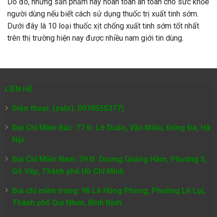
Do đó, những sản phẩm này hoàn toàn an toàn cho sức khỏe
người dùng nếu biết cách sử dụng thuốc trị xuất tinh sớm.
Dưới đây là 10 loại thuốc xịt chống xuất tinh sớm tốt nhất
trên thị trường hiện nay được nhiều nam giới tin dùng.
LIÊN HỆ
Điện thoại: (zalo): 0978555377)
Địa Chỉ Miền Bắc: 77 Đ. Lê Duẩn, Văn Miếu, Đống Đa, Hà
Nội.
Địa Chỉ Miền Nam:
39 Đ. Dương Quảng Hàm, Phường 5,
Gò Vấp, Thành phố Hồ Chí Minh
Địa chỉ miền trung: 96 Lê Hồng Phong, Phường Lê Lợi,
Thành phố Qui Nhơn, Bình Định.