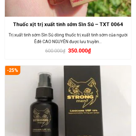
Thuốc xịt trị xuất tinh sớm Sìn Sú – TXT 0064
Trị xuất tinh sớm Sìn Sú dòng thuốc trị xuất tinh sớm của người
Êđê CAO NGUYÊN được lưu truyền…
350.000
₫
600.000
₫
-25%