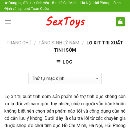
Skip
Dụng cụ đồ chơi tình yêu 18 + Hồ Chí Minh - Hà Nội- Hải Phòng - Bình
Định và sip cod Toàn Quốc
to
content
TRANG CHỦ
TĂNG SINH LÝ NAM
LỌ XỊT TRỊ XUẤT
/
/
TINH SỚM
LỌC
Lọ xịt trị xuất tinh sớm sản phẩm hỗ trợ tình dục không còn
xa lạ đối với nam giới. Tuy nhiên, nhiều người vẫn băn khoăn
không biết nên chọn sản phẩm nào tốt và công dụng của nó
có cần lưu ý không. Dưới đây là câu trả lời từ các chuyên gia
được shop đồ chơi tình dục Hồ Chí Minh, Hà Nội, Hải Phòng