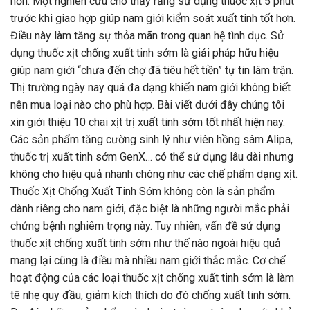
hơn. Một nghiên cứu cho thấy rằng sử dụng thuốc xịt 5 phút
trước khi giao hợp giúp nam giới kiểm soát xuất tinh tốt hơn.
Điều này làm tăng sự thỏa mãn trong quan hệ tình dục. Sử
dụng thuốc xịt chống xuất tinh sớm là giải pháp hữu hiệu
giúp nam giới “chưa đến chợ đã tiêu hết tiền” tự tin lâm trận.
Thị trường ngày nay quá đa dạng khiến nam giới không biết
nên mua loại nào cho phù hợp. Bài viết dưới đây chúng tôi
xin giới thiệu 10 chai xịt trị xuất tinh sớm tốt nhất hiện nay.
Các sản phẩm tăng cường sinh lý như viên hồng sâm Alipa,
thuốc trị xuất tinh sớm GenX… có thể sử dụng lâu dài nhưng
không cho hiệu quả nhanh chóng như các chế phẩm dạng xịt.
Thuốc Xịt Chống Xuất Tinh Sớm không còn là sản phẩm
dành riêng cho nam giới, đặc biệt là những người mắc phải
chứng bệnh nghiêm trọng này. Tuy nhiên, vấn đề sử dụng
thuốc xịt chống xuất tinh sớm như thế nào ngoài hiệu quả
mang lại cũng là điều mà nhiều nam giới thắc mắc. Cơ chế
hoạt động của các loại thuốc xịt chống xuất tinh sớm là làm
tê nhẹ quy đầu, giảm kích thích do đó chống xuất tinh sớm.