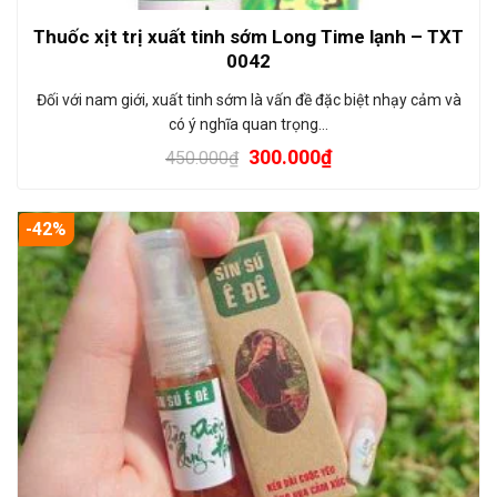
Thuốc xịt trị xuất tinh sớm Long Time lạnh – TXT
0042
Đối với nam giới, xuất tinh sớm là vấn đề đặc biệt nhạy cảm và
có ý nghĩa quan trọng…
300.000
₫
450.000
₫
-42%