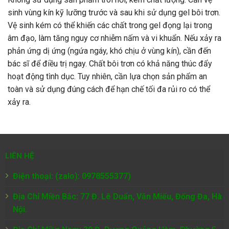
sinh vùng kín kỹ lưỡng trước và sau khi sử dụng gel bôi trơn.
Vệ sinh kém có thể khiến các chất trong gel đọng lại trong
âm đạo, làm tăng nguy cơ nhiễm nấm và vi khuẩn. Nếu xảy ra
phản ứng dị ứng (ngứa ngáy, khó chịu ở vùng kín), cần đến
bác sĩ để điều trị ngay. Chất bôi trơn có khả năng thúc đẩy
hoạt động tình dục. Tuy nhiên, cần lựa chọn sản phẩm an
toàn và sử dụng đúng cách để hạn chế tối đa rủi ro có thể
xảy ra.
LIÊN HỆ
Điện thoại: (zalo): 0978555377)
Địa Chỉ Miền Bắc: 77 Đ. Lê Duẩn, Văn Miếu, Đống Đa, Hà
Nội.