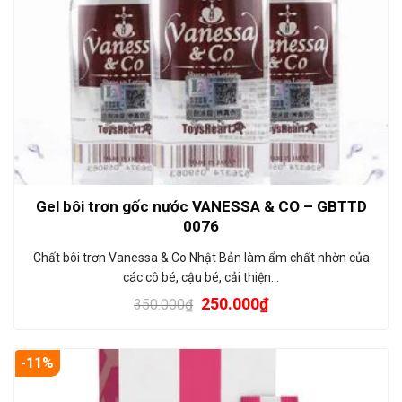
Gel bôi trơn gốc nước VANESSA & CO – GBTTD
0076
Chất bôi trơn Vanessa & Co Nhật Bản làm ẩm chất nhờn của
các cô bé, cậu bé, cải thiện…
250.000
₫
350.000
₫
-11%