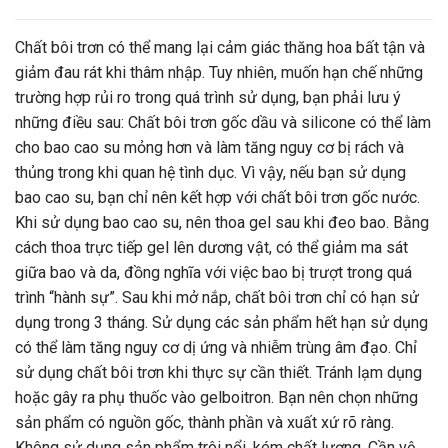
Chất bôi trơn có thể mang lại cảm giác thăng hoa bất tận và
giảm đau rát khi thâm nhập. Tuy nhiên, muốn hạn chế những
trường hợp rủi ro trong quá trình sử dụng, bạn phải lưu ý
những điều sau: Chất bôi trơn gốc dầu và silicone có thể làm
cho bao cao su mỏng hơn và làm tăng nguy cơ bị rách và
thủng trong khi quan hệ tình dục. Vì vậy, nếu bạn sử dụng
bao cao su, bạn chỉ nên kết hợp với chất bôi trơn gốc nước.
Khi sử dụng bao cao su, nên thoa gel sau khi đeo bao. Bằng
cách thoa trực tiếp gel lên dương vật, có thể giảm ma sát
giữa bao và da, đồng nghĩa với việc bao bị trượt trong quá
trình “hành sự”. Sau khi mở nắp, chất bôi trơn chỉ có hạn sử
dụng trong 3 tháng. Sử dụng các sản phẩm hết hạn sử dụng
có thể làm tăng nguy cơ dị ứng và nhiễm trùng âm đạo. Chỉ
sử dụng chất bôi trơn khi thực sự cần thiết. Tránh lạm dụng
hoặc gây ra phụ thuốc vào gelboitron. Bạn nên chọn những
sản phẩm có nguồn gốc, thành phần và xuất xứ rõ ràng.
Không sử dụng sản phẩm trôi nổi, kém chất lượng. Cần vệ