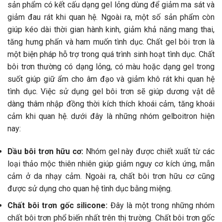
sản phẩm có kết cấu dạng gel lỏng dùng để giảm ma sát và
giảm đau rát khi quan hệ. Ngoài ra, một số sản phẩm còn
giúp kéo dài thời gian hành kinh, giảm khả năng mang thai,
tăng hưng phấn và ham muốn tình dục. Chất gel bôi trơn là
một biện pháp hỗ trợ trong quá trình sinh hoạt tình dục. Chất
bôi trơn thường có dạng lỏng, có màu hoặc dạng gel trong
suốt giúp giữ ẩm cho âm đạo và giảm khô rát khi quan hệ
tình dục. Việc sử dụng gel bôi trơn sẽ giúp dương vật dễ
dàng thâm nhập đồng thời kích thích khoái cảm, tăng khoái
cảm khi quan hệ. dưới đây là những nhóm gelboitron hiện
nay:
Dầu bôi trơn hữu cơ:
Nhóm gel này được chiết xuất từ ​​các
loại thảo mộc thiên nhiên giúp giảm nguy cơ kích ứng, mẫn
cảm ở da nhạy cảm. Ngoài ra, chất bôi trơn hữu cơ cũng
được sử dụng cho quan hệ tình dục bằng miệng.
Chất bôi trơn gốc silicone:
Đây là một trong những nhóm
chất bôi trơn phổ biến nhất trên thị trường. Chất bôi trơn gốc