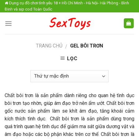
Skip
Dụng cụ đồ chơi tình yêu 18 + Hồ Chí Minh - Hà Nội- Hải Phòng - Bình
Định và sip cod Toàn Quốc
to
content
TRANG CHỦ
GEL BÔI TRƠN
/
LỌC
Chất bôi trơn là sản phẩm dành riêng cho quan hệ tình dục
bôi trơn tạo nhờn, giúp âm đạo trở nên ẩm ướt. Chất bôi trơn
gốc nước sản phẩm làm se khít âm đạo, tăng khoái cảm
kích thích tình dục. Chất bôi trơn là sản phẩm dùng trong
quá trình quan hệ tình dục để giảm ma sát giữa dương vật và
âm đạo hoặc các bộ phận khác trên cơ thể. Chất bôi trơn là