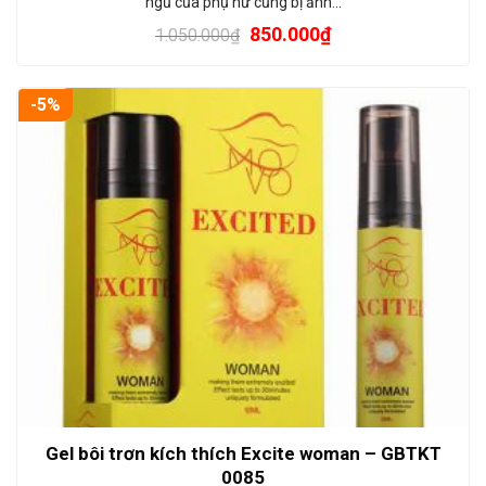
ngủ của phụ nữ cũng bị ảnh…
850.000
₫
1.050.000
₫
-5%
Gel bôi trơn kích thích Excite woman – GBTKT
0085