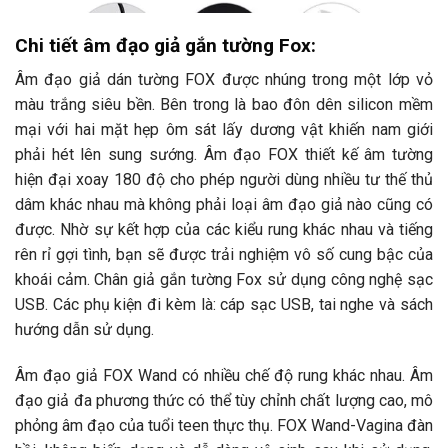
Chi tiết âm đạo giả gắn tường Fox:
Âm đạo giả dán tường FOX được nhúng trong một lớp vỏ
màu trắng siêu bền. Bên trong là bao đôn dên silicon mềm
mại với hai mặt hẹp ôm sát lấy dương vật khiến nam giới
phải hét lên sung sướng. Âm đạo FOX thiết kế âm tường
hiện đại xoay 180 độ cho phép người dùng nhiều tư thế thủ
dâm khác nhau mà không phải loại âm đạo giả nào cũng có
được. Nhờ sự kết hợp của các kiểu rung khác nhau và tiếng
rên rỉ gợi tình, bạn sẽ được trải nghiệm vô số cung bậc của
khoái cảm. Chân giả gắn tường Fox sử dụng công nghệ sạc
USB. Các phụ kiện đi kèm là: cáp sạc USB, tai nghe và sách
hướng dẫn sử dụng.
Âm đạo giả FOX Wand có nhiều chế độ rung khác nhau. Âm
đạo giả đa phương thức có thể tùy chỉnh chất lượng cao, mô
phỏng âm đạo của tuổi teen thực thụ. FOX Wand-Vagina đàn