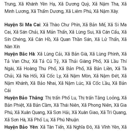
Trung, Xã Khánh Yên Hạ, Xã Dương Quỳ, Xã Nậm Tha, Xã
Minh Lương, Xã Thẩm Dương, Xã Liêm Phú, Xã Nậm Xây.
Huyện Si Ma Cai
: Xã Thào Chư Phìn, Xã Bản Mế, Xã Si Ma
Cai, Xã Sán Chải, Xã Mản Thẩn, Xã Lùng Sui, Xã Cán Cấu, Xã
Sín Chéng, Xã Cán Hồ, Xã Quan Thần Sán, Xã Lử Thẩn, Xã
Nàn Xín
Huyện Bắc Hà
: Xã Lùng Cải, Xã Bản Già, Xã Lùng Phình, Xã
Tả Van Chư, Xã Tả Củ Tỷ, Xã Thải Giàng Phố, Xã Lầu Thí
Ngài, Xã Hoàng Thu Phố, Xã Bản Phố, Xã Bản Liền, Xã Tà
Chải, Xã Na Hối, Xã Cốc Ly, Xã Nậm Mòn, Xã Nậm Đét, Xã
Nậm Khánh, Xã Bảo Nhai, Xã Nậm Lúc, Xã Cốc Lầu, Xã Bản
Cái
Huyện Bảo Thắng
: Thị trấn Phố Lu, Thị trấn Tằng Loỏng, Xã
Bản Phiệt, Xã Bản Cầm, Xã Thái Niên, Xã Phong Niên, Xã Gia
Phú, Xã Xuân Quang, Xã Sơn Hải, Xã Xuân Giao, Xã Trì Quang,
Xã Sơn Hà, Xã Phố Lu, Xã Phú Nhuận.
Huyện Bảo Yên
: Xã Tân Tiến, Xã Nghĩa Đô, Xã Vĩnh Yên, Xã