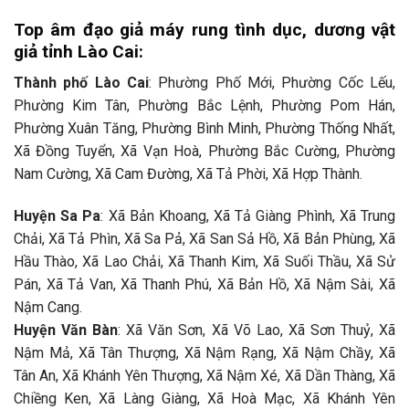
Top âm đạo giả máy rung tình dục, dương vật
giả tỉnh Lào Cai:
Thành phố Lào Cai
: Phường Phố Mới, Phường Cốc Lếu,
Phường Kim Tân, Phường Bắc Lệnh, Phường Pom Hán,
Phường Xuân Tăng, Phường Bình Minh, Phường Thống Nhất,
Xã Đồng Tuyển, Xã Vạn Hoà, Phường Bắc Cường, Phường
Nam Cường, Xã Cam Đường, Xã Tả Phời, Xã Hợp Thành.
Huyện Sa Pa
: Xã Bản Khoang, Xã Tả Giàng Phình, Xã Trung
Chải, Xã Tả Phìn, Xã Sa Pả, Xã San Sả Hồ, Xã Bản Phùng, Xã
Hầu Thào, Xã Lao Chải, Xã Thanh Kim, Xã Suối Thầu, Xã Sử
Pán, Xã Tả Van, Xã Thanh Phú, Xã Bản Hồ, Xã Nậm Sài, Xã
Nậm Cang.
Huyện Văn Bàn
: Xã Văn Sơn, Xã Võ Lao, Xã Sơn Thuỷ, Xã
Nậm Mả, Xã Tân Thượng, Xã Nậm Rạng, Xã Nậm Chầy, Xã
Tân An, Xã Khánh Yên Thượng, Xã Nậm Xé, Xã Dần Thàng, Xã
Chiềng Ken, Xã Làng Giàng, Xã Hoà Mạc, Xã Khánh Yên