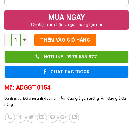
MUA NGAY
Gọi điện xác nhận và giao hàng tận nơi
Số lượng
THÊM VÀO GIỎ HÀNG
HOTLINE: 0978.555.377
CHAT FACEBOOK
Mã:
ADGGT 0154
Danh mục:
Đồ chơi tình dục nam
,
Âm đạo giả gắn tường
,
Âm đạo giả đa
năng