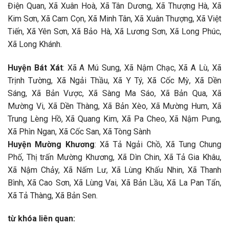
Điện Quan, Xã Xuân Hoà, Xã Tân Dương, Xã Thượng Hà, Xã
Kim Sơn, Xã Cam Cọn, Xã Minh Tân, Xã Xuân Thượng, Xã Việt
Tiến, Xã Yên Sơn, Xã Bảo Hà, Xã Lương Sơn, Xã Long Phúc,
Xã Long Khánh.
Huyện Bát Xát
: Xã A Mú Sung, Xã Nậm Chạc, Xã A Lù, Xã
Trịnh Tường, Xã Ngải Thầu, Xã Y Tý, Xã Cốc Mỳ, Xã Dền
Sáng, Xã Bản Vược, Xã Sàng Ma Sáo, Xã Bản Qua, Xã
Mường Vi, Xã Dền Thàng, Xã Bản Xèo, Xã Mường Hum, Xã
Trung Lèng Hồ, Xã Quang Kim, Xã Pa Cheo, Xã Nậm Pung,
Xã Phìn Ngan, Xã Cốc San, Xã Tòng Sành
Huyện Mường Khương
: Xã Tả Ngải Chồ, Xã Tung Chung
Phố, Thị trấn Mường Khương, Xã Dìn Chin, Xã Tả Gia Khâu,
Xã Nậm Chảy, Xã Nấm Lư, Xã Lùng Khấu Nhin, Xã Thanh
Bình, Xã Cao Sơn, Xã Lùng Vai, Xã Bản Lầu, Xã La Pan Tẩn,
Xã Tả Thàng, Xã Bản Sen.
từ khóa liên quan: