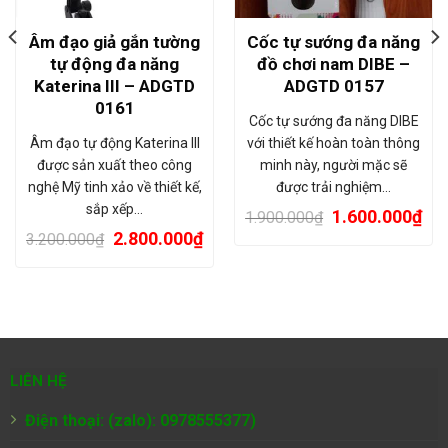
Âm đạo giả gắn tường
Cốc tự sướng đa năng
tự động đa năng
đồ chơi nam DIBE –
Katerina III – ADGTD
ADGTD 0157
0161
Cốc tự sướng đa năng DIBE
Âm đạo tự động Katerina III
với thiết kế hoàn toàn thông
được sản xuất theo công
minh này, người mặc sẽ
nghệ Mỹ tinh xảo về thiết kế,
được trải nghiệm…
sắp xếp…
1.600.000
₫
1.900.000
₫
2.800.000
₫
3.200.000
₫
LIÊN HỆ
Điện thoại: (zalo): 0978555377)