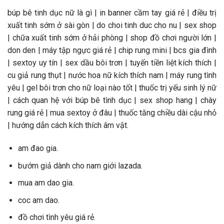
búp bê tinh dục nữ là gì | in banner cầm tay giá rẻ | điều trị
xuất tinh sớm ở sài gòn | do choi tinh duc cho nu | sex shop
| chữa xuất tinh sớm ở hải phòng | shop đồ chơi người lớn |
don den | máy tập ngực giá rẻ | chip rung mini | bcs gia đình
| sextoy uy tín | sex dầu bôi trơn | tuyến tiền liệt kích thích |
cu giả rung thụt | nước hoa nữ kích thích nam | máy rung tình
yêu | gel bôi trơn cho nữ loại nào tốt | thuốc trị yếu sinh lý nữ
| cách quan hệ với búp bê tình dục | sex shop hang | chày
rung giá rẻ | mua sextoy ở đâu | thuốc tăng chiều dài cậu nhỏ
| hướng dẫn cách kích thích âm vật.
am đao gia.
bướm giả dành cho nam giới lazada.
mua am dao gia.
coc am dao.
đồ chơi tình yêu giá rẻ.