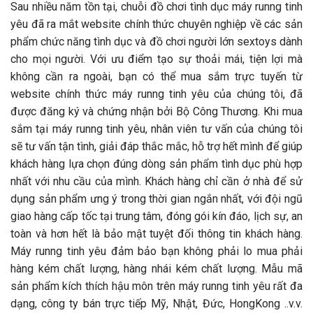
Sau nhiều năm tồn tại, chuỗi đồ chơi tình dục máy runng tinh
yêu đã ra mắt website chính thức chuyên nghiệp về các sản
phẩm chức năng tình dục và đồ chơi người lớn sextoys dành
cho mọi người. Với ưu điểm tạo sự thoải mái, tiện lợi mà
không cần ra ngoài, bạn có thể mua sắm trực tuyến từ
website chính thức máy runng tinh yêu của chúng tôi, đã
được đăng ký và chứng nhận bởi Bộ Công Thương. Khi mua
sắm tại máy runng tinh yêu, nhân viên tư vấn của chúng tôi
sẽ tư vấn tận tình, giải đáp thắc mắc, hỗ trợ hết mình để giúp
khách hàng lựa chọn đúng dòng sản phẩm tình dục phù hợp
nhất với nhu cầu của mình. Khách hàng chỉ cần ở nhà để sử
dụng sản phẩm ưng ý trong thời gian ngắn nhất, với đội ngũ
giao hàng cấp tốc tại trung tâm, đóng gói kín đáo, lịch sự, an
toàn và hơn hết là bảo mật tuyệt đối thông tin khách hàng.
Máy runng tinh yêu đảm bảo bạn không phải lo mua phải
hàng kém chất lượng, hàng nhái kém chất lượng. Mẫu mã
sản phẩm kích thích hậu môn trên máy runng tinh yêu rất đa
dạng, công ty bán trực tiếp Mỹ, Nhật, Đức, HongKong ..v.v.