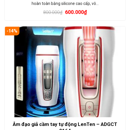
hoàn toàn bằng silicone cao cấp, vô…
600.000
₫
800.000
₫
-14%
Âm đạo giả cầm tay tự động LenTen – ADGCT