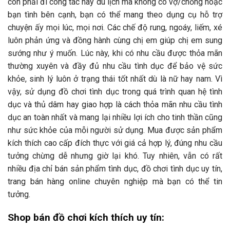
còn phải đi công tác hay du lịch mà không có vợ/chồng hoặc
bạn tình bên cạnh, bạn có thể mang theo dụng cụ hỗ trợ
chuyện ấy mọi lúc, mọi nơi. Các chế độ rung, ngoáy, liếm, xé
luôn phản ứng và đồng hành cùng chị em giúp chị em sung
sướng như ý muốn. Lúc này, khi có nhu cầu được thỏa mãn
thường xuyên và đầy đủ nhu cầu tình dục để bảo vệ sức
khỏe, sinh lý luôn ở trạng thái tốt nhất dù là nữ hay nam. Vì
vậy, sử dụng đồ chơi tình dục trong quá trình quan hệ tình
dục và thủ dâm hay giao hợp là cách thỏa mãn nhu cầu tình
dục an toàn nhất và mang lại nhiều lợi ích cho tinh thần cũng
như sức khỏe của mỗi người sử dụng. Mua được sản phẩm
kích thích cao cấp đích thực với giá cả hợp lý, đúng nhu cầu
tưởng chừng dễ nhưng giờ lại khó. Tuy nhiên, vẫn có rất
nhiều địa chỉ bán sản phẩm tình dục, đồ chơi tình dục uy tín,
trang bán hàng online chuyên nghiệp mà bạn có thể tin
tưởng.
Shop bán đồ chơi kích thích uy tín: