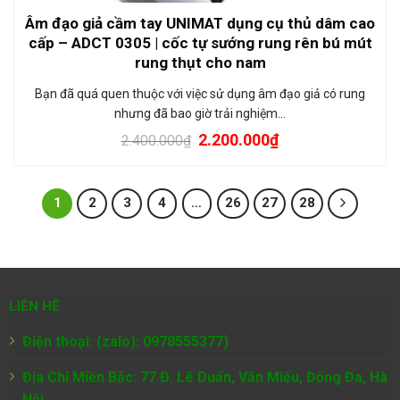
Âm đạo giả cầm tay UNIMAT dụng cụ thủ dâm cao
cấp – ADCT 0305 | cốc tự sướng rung rên bú mút
rung thụt cho nam
Bạn đã quá quen thuộc với việc sử dụng âm đạo giả có rung
nhưng đã bao giờ trải nghiệm…
2.200.000
₫
2.400.000
₫
1
2
3
4
…
26
27
28
LIÊN HỆ
Điện thoại: (zalo): 0978555377)
Địa Chỉ Miền Bắc: 77 Đ. Lê Duẩn, Văn Miếu, Đống Đa, Hà
Nội.