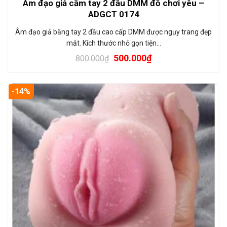
Âm đạo giả cầm tay 2 đầu DMM đồ chơi yêu –
ADGCT 0174
Âm đạo giả bằng tay 2 đầu cao cấp DMM được ngụy trang đẹp
mắt. Kích thước nhỏ gọn tiện…
500.000
₫
800.000
₫
-14%