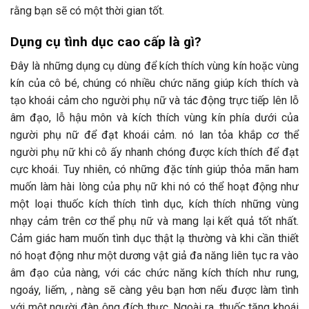
rằng bạn sẽ có một thời gian tốt.
Dụng cụ tình dục cao cấp là gì?
Đây là những dụng cụ dùng để kích thích vùng kín hoặc vùng
kín của cô bé, chúng có nhiều chức năng giúp kích thích và
tạo khoái cảm cho người phụ nữ và tác động trực tiếp lên lỗ
âm đạo, lỗ hậu môn và kích thích vùng kín phía dưới của
người phụ nữ để đạt khoái cảm. nó lan tỏa khắp cơ thể
người phụ nữ khi cô ấy nhanh chóng được kích thích để đạt
cực khoái. Tuy nhiên, có những đặc tính giúp thỏa mãn ham
muốn làm hài lòng của phụ nữ khi nó có thể hoạt động như
một loại thuốc kích thích tình dục, kích thích những vùng
nhạy cảm trên cơ thể phụ nữ và mang lại kết quả tốt nhất.
Cảm giác ham muốn tình dục thật lạ thường và khi cần thiết
nó hoạt động như một dương vật giả đa năng liên tục ra vào
âm đạo của nàng, với các chức năng kích thích như rung,
ngoáy, liếm, , nàng sẽ càng yêu bạn hơn nếu được làm tình
với một người đàn ông đích thực. Ngoài ra, thuốc tăng khoái