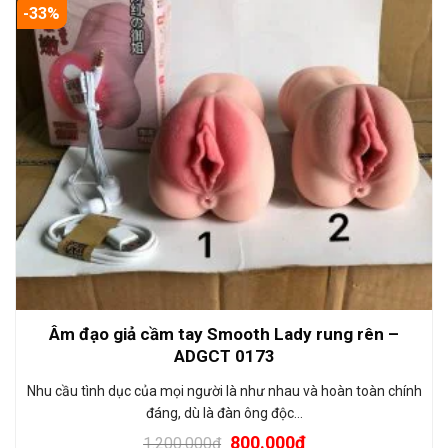
-33%
Âm đạo giả cầm tay Smooth Lady rung rên –
ADGCT 0173
Nhu cầu tình dục của mọi người là như nhau và hoàn toàn chính
đáng, dù là đàn ông độc…
800.000
₫
1.200.000
₫