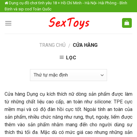
Skip
Dụng cụ đồ chơi tình yêu 18 + Hồ Chí Minh - Hà Nội- Hải Phòng - Bình
Định và sip cod Toàn Quốc
to
content
TRANG CHỦ
CỬA HÀNG
/
LỌC
Cửa hàng Dụng cụ kích thích nữ dòng sản phẩm được làm
từ những chất liệu cao cấp, an toàn như silicone: TPE cực
mềm mại và có độ đàn hồi cực tốt. Ngoài tính an toàn của
sản phẩm, nhiều chức năng như rung, thụt, ngoáy, liếm được
thêm vào sản phẩm nhằm mang đến cho người dùng sự
thích thú tối đa. Mặc dù có mức giá cao nhưng những sản