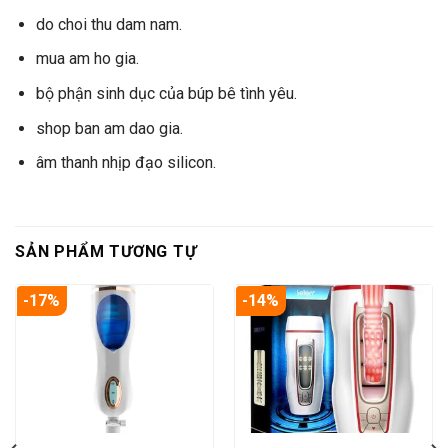
do choi thu dam nam.
mua am ho gia.
bộ phận sinh dục của búp bê tình yêu.
shop ban am dao gia.
âm thanh nhịp đạo silicon.
SẢN PHẨM TƯƠNG TỰ
-17%
-14%