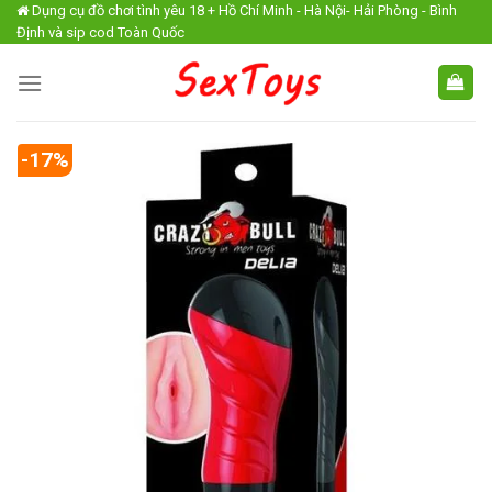
Skip
Dụng cụ đồ chơi tình yêu 18 + Hồ Chí Minh - Hà Nội- Hải Phòng - Bình
Định và sip cod Toàn Quốc
to
content
-17%