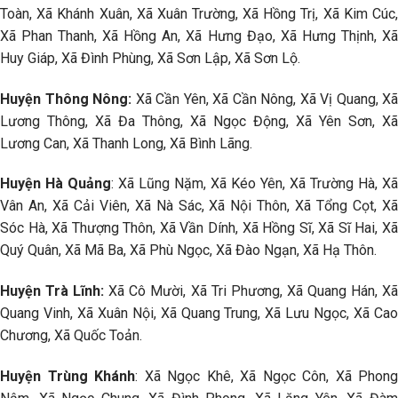
Toàn, Xã Khánh Xuân, Xã Xuân Trường, Xã Hồng Trị, Xã Kim Cúc,
Xã Phan Thanh, Xã Hồng An, Xã Hưng Đạo, Xã Hưng Thịnh, Xã
Huy Giáp, Xã Đình Phùng, Xã Sơn Lập, Xã Sơn Lộ.
Huyện Thông Nông:
Xã Cần Yên, Xã Cần Nông, Xã Vị Quang, Xã
Lương Thông, Xã Đa Thông, Xã Ngọc Động, Xã Yên Sơn, Xã
Lương Can, Xã Thanh Long, Xã Bình Lãng.
Huyện Hà Quảng
: Xã Lũng Nặm, Xã Kéo Yên, Xã Trường Hà, Xã
Vân An, Xã Cải Viên, Xã Nà Sác, Xã Nội Thôn, Xã Tổng Cọt, Xã
Sóc Hà, Xã Thượng Thôn, Xã Vần Dính, Xã Hồng Sĩ, Xã Sĩ Hai, Xã
Quý Quân, Xã Mã Ba, Xã Phù Ngọc, Xã Đào Ngạn, Xã Hạ Thôn.
Huyện Trà Lĩnh:
Xã Cô Mười, Xã Tri Phương, Xã Quang Hán, X
Quang Vinh, Xã Xuân Nội, Xã Quang Trung, Xã Lưu Ngọc, Xã Cao
Chương, Xã Quốc Toản.
Huyện Trùng Khánh
: Xã Ngọc Khê, Xã Ngọc Côn, Xã Phong