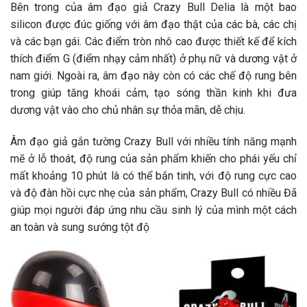
Bên trong của âm đạo giả Crazy Bull Delia là một bao
silicon được đúc giống với âm đạo thật của các bà, các chị
và các bạn gái. Các điểm tròn nhô cao được thiết kế để kích
thích điểm G (điểm nhạy cảm nhất) ở phụ nữ và dương vật ở
nam giới. Ngoài ra, âm đạo này còn có các chế độ rung bên
trong giúp tăng khoái cảm, tạo sóng thần kinh khi đưa
dương vật vào cho chủ nhân sự thỏa mãn, dễ chịu.
Âm đạo giả gắn tường Crazy Bull với nhiều tính năng mạnh
mẽ ở lỗ thoát, độ rung của sản phẩm khiến cho phái yếu chỉ
mất khoảng 10 phút là có thể bắn tinh, với độ rung cực cao
và độ đàn hồi cực nhẹ của sản phẩm, Crazy Bull có nhiều Đã
giúp mọi người đáp ứng nhu cầu sinh lý của mình một cách
an toàn và sung sướng tột độ