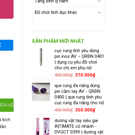
Tăng sinh lý nam
Đồ chơi tình dục khác
SẢN PHẨM MỚI NHẤT
K
cục rung tình yêu dùng
pin inox AV – QRĐN 0401
| dụng cụ yêu đồ chơi
cho chị em phụ nữ
450.000
₫
370.000
₫
que rung đa năng dùng
pin cầm tay AV - QRĐN
0400 | que rung tình yêu
cục rung đa năng cho nữ
IÊN HỆ
450.000
₫
350.000
₫
 kích
dương vật tay siêu gai
INTIMATE có nhánh -
dẫn.
DVGCT 0399 | dương vật