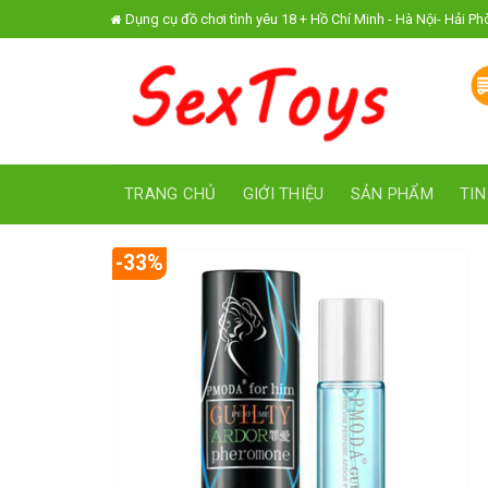
Skip
Dụng cụ đồ chơi tình yêu 18 + Hồ Chí Minh - Hà Nội- Hải P
to
content
TRANG CHỦ
GIỚI THIỆU
SẢN PHẨM
TIN
-33%