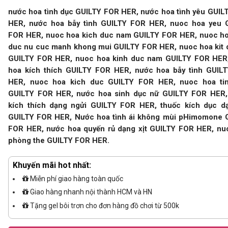
nước hoa tình dục
GUILTY FOR HER,
nước hoa tình yêu
GUIL
HER,
nước hoa bẫy t
ình GUILTY FOR HER,
nuoc hoa yeu
FOR HER,
nuoc hoa kich duc nam
GUILTY FOR HER,
nuoc ho
duc nu cuc manh khong mui
GUILTY FOR HER,
nuoc hoa kit
GUILTY FOR HER,
nuoc hoa kinh duc nam
GUILTY FOR HE
hoa kích thích
GUILTY FOR HER,
nước hoa bẫy tình
GUIL
HER,
nuoc hoa kich duc
GUILTY FOR HER,
nuoc hoa ti
GUILTY FOR HER, nước hoa sinh dục nữ GUILTY FOR HER,
kích thích dạng ngửi GUILTY FOR HER, thuốc kích dục dạ
GUILTY FOR HER, Nước hoa tình ái không mùi
pHimomone
FOR HER, nước hoa quyến rủ dạng xịt GUILTY FOR HER, nu
phòng the GUILTY FOR HER.
Khuyến mãi hot nhất:
Miễn phí giao hàng toàn quốc
Giao hàng nhanh nội thành HCM và HN
Tặng gel bôi trơn cho đơn hàng đồ chơi từ 500k