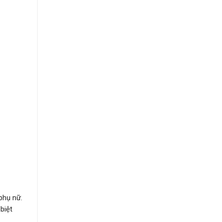
phụ nữ.
biệt