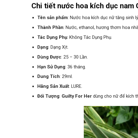
Chi tiết nước hoa kích dục nam G
Tên sản phẩm
: Nước hoa kích dục nữ tăng sinh l
Thành Phần
: Nước, ethanol, hương thơm hoa nhài
Tác Dụng Phụ
: Không Tác Dụng Phụ.
Dạng
: Dạng Xịt.
Dùng Được
: 25 – 30 Lần.
Hạn Sử Dụng
: 36 tháng.
Dung Tích
: 29ml.
Hãng Sản Xuất
: LURE.
Đối Tượng
:
Guilty For Her
dùng cho nữ để kích t