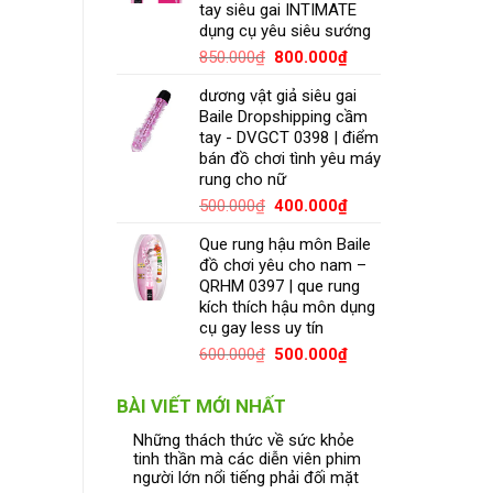
tay siêu gai INTIMATE
dụng cụ yêu siêu sướng
850.000
₫
800.000
₫
dương vật giả siêu gai
Baile Dropshipping cầm
tay - DVGCT 0398 | điểm
bán đồ chơi tình yêu máy
rung cho nữ
500.000
₫
400.000
₫
Que rung hậu môn Baile
đồ chơi yêu cho nam –
QRHM 0397 | que rung
kích thích hậu môn dụng
cụ gay less uy tín
600.000
₫
500.000
₫
BÀI VIẾT MỚI NHẤT
Những thách thức về sức khỏe
tinh thần mà các diễn viên phim
người lớn nổi tiếng phải đối mặt