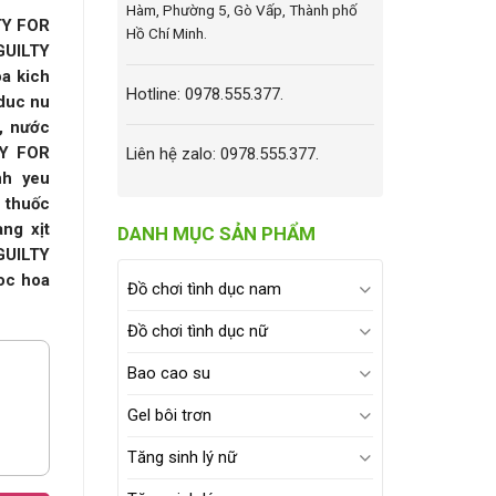
Hàm, Phường 5, Gò Vấp, Thành phố
TY FOR
Hồ Chí Minh.
GUILTY
a kich
Hotline: 0978.555.377.
 duc nu
R,
nước
TY FOR
Liên hệ zalo: 0978.555.377.
nh yeu
 thuốc
ng xịt
DANH MỤC SẢN PHẨM
GUILTY
oc hoa
Đồ chơi tình dục nam
Đồ chơi tình dục nữ
Bao cao su
Gel bôi trơn
Tăng sinh lý nữ