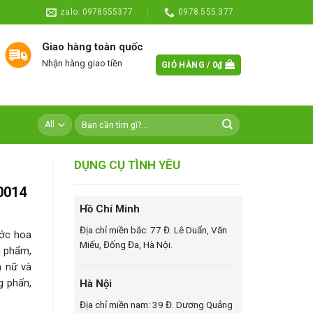
zalo: 0978555377
0978.555.377
Giao hàng toàn quốc
Nhận hàng giao tiền
GIỎ HÀNG /
0
₫
DỤNG CỤ TÌNH YÊU
0014
Hồ Chí Minh
Địa chỉ miền bắc: 77 Đ. Lê Duẩn, Văn
ước hoa
Miếu, Đống Đa, Hà Nội.
n phẩm,
h nữ và
g phấn,
Hà Nội
Địa chỉ miền nam: 39 Đ. Dương Quảng