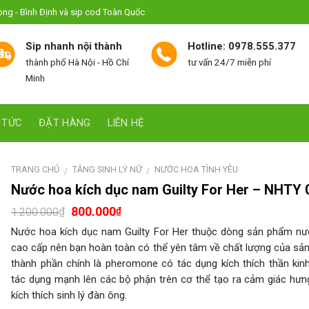
hòng - Bình Định và sip cod Toàn Quốc
Sip nhanh nội thành
Hotline: 0978.555.377
thành phố Hà Nội - Hồ Chí
tư vấn 24/7 miễn phí
Minh
 TỨC
ĐẶT HÀNG
LIÊN HỆ
TRANG CHỦ
TĂNG SINH LÝ NỮ
NƯỚC HOA TÌNH YÊU
/
/
Nước hoa kích dục nam Guilty For Her – NHTY 
800.000
₫
₫
1.200.000
Nước hoa kích dục nam Guilty For Her thuộc dòng sản phẩm n
cao cấp nên bạn hoàn toàn có thể yên tâm về chất lượng của sả
thành phần chính là pheromone có tác dụng kích thích thần kin
tác dụng mạnh lên các bộ phận trên cơ thể tạo ra cảm giác hưn
kích thích sinh lý đàn ông.