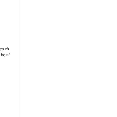
đẹp và
 họ sẽ