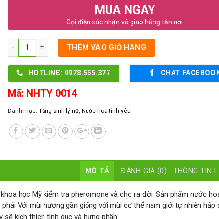
MUA NGAY
Gọi điện xác nhận và giao hàng tận nơi
Số lượng
THÊM VÀO GIỎ HÀNG
HOTLINE: 0978.555.377
CHAT FACEBOO
Mã:
NHTY 0014
Danh mục:
Tăng sinh lý nữ
,
Nước hoa tình yêu
MÔ TẢ
ĐÁNH GIÁ (0)
THÔNG TIN L
 khoa học Mỹ kiểm tra pheromone và cho ra đời. Sản phẩm nước hoa
phái Với mùi hương gần giống với mùi cơ thể nam giới tự nhiên hấp 
sẽ kích thích tình dục và hưng phấn.