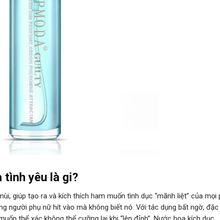
ình yêu là gi?
i, giúp tạo ra và kích thích ham muốn tình dục “mãnh liệt” của mọi 
ng người phụ nữ hít vào mà không biết nó. Với tác dụng bất ngờ, đặc 
 muốn thể xác không thể cưỡng lại khi “lên đỉnh”. Nước hoa kích dục