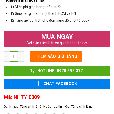
Khuyến mãi hot nhất:
Miễn phí giao hàng toàn quốc
Giao hàng nhanh nội thành HCM và HN
Tặng gel bôi trơn cho đơn hàng đồ chơi từ 500k
MUA NGAY
Gọi điện xác nhận và giao hàng tận nơi
Số lượng
THÊM VÀO GIỎ HÀNG
HOTLINE: 0978.555.377
CHAT FACEBOOK
Mã:
NHTY 0309
Danh mục:
Tăng sinh lý nữ
,
Nước hoa tình yêu
,
Tăng sinh lý nam