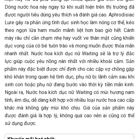
Dòng nước hoa này ngay từ khi xuất hiện trên thị trường đã
được người tiêu dùng yêu thích và đánh giá cao. Aphrodisiac
Lure gây ra phản ứng tình dục sinh học làm nóng cơ thể, kéo
theo ngọn lửa ham muốn mãnh liệt hơn bao giờ hết. Cánh
mày râu chỉ cần chạm nhẹ hay vuốt ve thân mật cũng khiến
dục vọng của cô bé tuôn trào và mong muốn được thỏa mãn
nhanh nhất. Nước hoa kích dục nữ Waiting sẽ là trợ lý đắc
lực giúp cuộc yêu nồng nàn nhất với nhiều khoái cảm. Sản
phẩm này đặc biệt được chỉ định cho các cặp vợ chồng gặp
khó khăn trong quan hệ tình dục, phụ nữ bị lãnh cảm sau khi
sinh con hoặc phụ nữ đang bước vào thời kỳ tiền mãn kinh.
Ngoài ra, Nước hoa kích dục nữ Waiting có mùi hương nam
tính, êm dịu, dễ dàng kết hợp với nhiều loại nước hoa cao cấp
khác mà không gây mùi khó chịu. Giá của sản phẩm này
được đánh giá là hợp lý, không quá cao nên ai cũng có thể
sử dụng được.