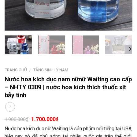
TRANG CHỦ
TĂNG SINH LÝ NAM
/
Nước hoa kích dục nam nữnữ Waiting cao cấp
– NHTY 0309 | nước hoa kích thích thuốc xịt
bẫy tình
1.700.000
₫
₫
1.900.000
Nước hoa kích dục nữ Waiting là sản phẩm nổi tiếng tại USA,
hiện nay nó đã phủ sóng tại nhiều quốc gia trên thế giới.