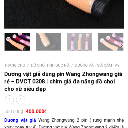
TRANG CHỦ
ĐỒ CHƠI TÌNH DỤC NỮ
DƯƠNG VẬT GIẢ CẦM TAY
/
/
Dương vật giả dùng pin Wang Zhongwang giá
rẻ – DVCT 0308 | chim giả đa năng đồ chơi
cho nữ siêu đẹp
400.000
₫
₫
500.000
Dương vật giả
Wang Zhongwang 2 pin ( rung mạnh nhẹ
xoay xoay tùy ý). Dương vật giả Wang Zhongwang 2 điểm là