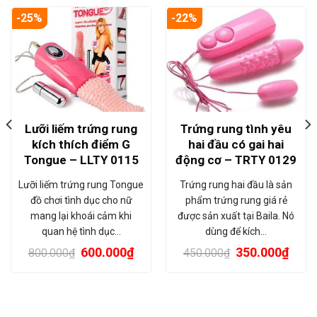
-25%
-22%
Lưỡi liếm trứng rung
Trứng rung tình yêu
kích thích điểm G
hai đầu có gai hai
Tongue – LLTY 0115
động cơ – TRTY 0129
Lưỡi liếm trứng rung Tongue
Trứng rung hai đầu là sản
đồ chơi tình dục cho nữ
phẩm trứng rung giá rẻ
mang lại khoái cảm khi
được sản xuất tại Baila. Nó
quan hệ tình dục…
dùng để kích…
600.000
₫
350.000
₫
800.000
₫
450.000
₫