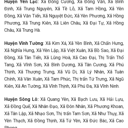
Huyện Yên Lạc:
Xã Đồng Cương, Xã Đồng Văn, Xã Bình
Định, Xã Trung Nguyên, Xã Tề Lỗ, Xã Tam Hồng, Xã Yên
Đồng, Xã Văn Tiến, Xã Nguyệt Đức, Xã Yên Phương, Xã Hồng
Phương, Xã Trung Kiên, Xã Liên Châu, Xã Đại Tự, Xã Hồng
Châu, Xã Trung Hà.
Huyện Vĩnh Tường
: Xã Kim Xá, Xã Yên Bình, Xã Chấn Hưng,
Xã Nghĩa Hưng, Xã Yên Lập, Xã Việt Xuân, Xã Bồ Sao, Xã Đại
Đồng, Xã Tân Tiến, Xã Lũng Hoà, Xã Cao Đại, Thị Trấn Thổ
Tang, Xã Vĩnh Sơn, Xã Bình Dương, Xã Tân Cương, Xã Phú
Thịnh, Xã Thượng Trưng, Xã Vũ Di, Xã Lý Nhân, Xã Tuân
Chính, Xã Vân Xuân, Xã Tam Phúc, Thị trấn Tứ Trưng, Xã Ngũ
Kiên, Xã An Tường, Xã Vĩnh Thịnh, Xã Phú Đa, Xã Vĩnh Ninh.
Huyện Sông Lô:
Xã Quang Yên, Xã Bạch Lưu, Xã Hải Lựu,
Xã Đồng Quế, Xã Nhân Đạo, Xã Đôn Nhân, Xã Phương Khoan,
Xã Tân Lập, Xã Nhạo Sơn, Thị trấn Tam Sơn, Xã Như Thụy, Xã
Yên Thạch, Xã Đồng Thịnh, Xã Tứ Yên, Xã Đức Bác, Xã Cao
Phong.