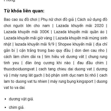
Từ khóa liên quan:
Bao cao su đồ chơi | Phụ nữ chơi đồ giả | Cách sử dụng đồ
chơi người lớn cho nam | Lazada khuyến mãi 2020 |
Lazada khuyến mãi 300K | Lazada khuyến mãi quần áo |
Lazada khuyến mãi giờ vàng | Lazada khuyến mãi mừng sinh
nhật | lazada khuyến mãi 9/9 | Shopee khuyến mãi | địa chỉ
gắn bi | cặn trắng trong bao quy đầu | don den cau nho |
cách làm chim dài ra | tim hiêu vê dương vât | chung rung
tinh yeu | đàn ông cương khi nào | đau đầu chim |
thuocboiduongvat | cach tang chieu dai duong vat | dương
vậ | máy rung lát gạch | bộ phận sinh dục nam bị nhỏ | cach
lam to duong vat tu nhien | máy rung bụng kingsport | duong
vat to va dai.
dương vật giả.
chim giả.