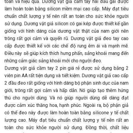
toàn và hiệu quả. Dương vật giả cầm tay hai đầu gai được
làm hoàn toàn bằng silicon mềm mại cao cấp. Máy đạt tiêu
chuẩn chất lượng y tế nên rất an toàn cho sức khỏe người
sử dụng. Dương vật giả silicon có gai kép được thiết kế gần
giống với hình dáng của dương vật thật của nam giới nên
trông rất gợi cảm và quyến rũ. Dương vật giả đeo tay cao
cấp được thiết kế với các chế độ rung êm ái và mạnh mẽ.
Điều này sẽ giúp kích thích hưng phấn, sảng khoái mang đến
những cảm giác sảng khoái mới cho người đeo.
Dương vật giả cầm tay 2 pin giá rẻ được sử dụng bằng 2
viên pin AA rất tiện dụng và tiết kiệm. Dương vật giả cao cấp
2 đầu đeo rất giống với hình dáng bộ phận sinh dục của nam
giới, trông rất gợi cảm và hấp dẫn. Nó giúp tạo thêm hứng
thú cho người dùng. Và nó giúp người dùng dễ dàng đạt
được cảm xúc thăng hoa, hạnh phúc. Ngoài ra, bộ phận giả
có thể đeo này được làm hoàn toàn bằng silicone y tế chất
lượng cao. Máy đạt tiêu chuẩn chất lượng y tế nên rất an
toàn cho sức khỏe người sử dụng. Đồng thời, chất liệu