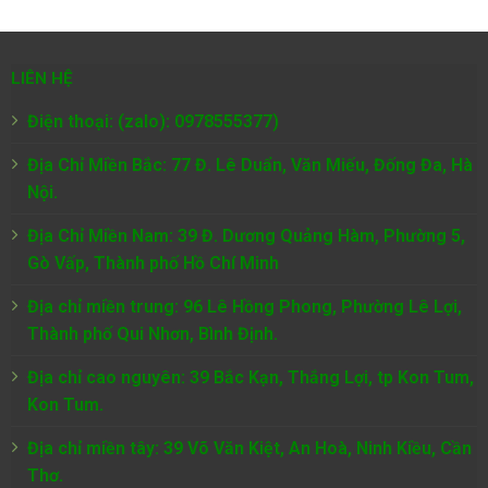
LIÊN HỆ
Điện thoại: (zalo): 0978555377)
Địa Chỉ Miền Bắc: 77 Đ. Lê Duẩn, Văn Miếu, Đống Đa, Hà
Nội.
Địa Chỉ Miền Nam:
39 Đ. Dương Quảng Hàm, Phường 5,
Gò Vấp, Thành phố Hồ Chí Minh
Địa chỉ miền trung: 96 Lê Hồng Phong, Phường Lê Lợi,
Thành phố Qui Nhơn, Bình Định.
Địa chỉ cao nguyên: 39 Bắc Kạn, Thắng Lợi, tp Kon Tum,
Kon Tum.
Địa chỉ miền tây: 39 Võ Văn Kiệt, An Hoà, Ninh Kiều, Cần
Thơ.