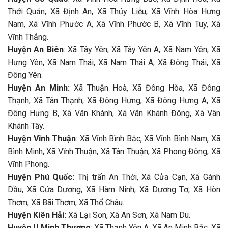
Thới Quản, Xã Định An, Xã Thủy Liễu, Xã Vĩnh Hòa Hưng
Nam, Xã Vĩnh Phước A, Xã Vĩnh Phước B, Xã Vĩnh Tuy, Xã
Vĩnh Thắng.
Huyện An Biên
: Xã Tây Yên, Xã Tây Yên A, Xã Nam Yên, Xã
Hưng Yên, Xã Nam Thái, Xã Nam Thái A, Xã Đông Thái, Xã
Đông Yên.
Huyện An Minh:
Xã Thuận Hoà, Xã Đông Hòa, Xã Đông
Thạnh, Xã Tân Thạnh, Xã Đông Hưng, Xã Đông Hưng A, Xã
Đông Hưng B, Xã Vân Khánh, Xã Vân Khánh Đông, Xã Vân
Khánh Tây.
Huyện Vĩnh Thuận
: Xã Vĩnh Bình Bắc, Xã Vĩnh Bình Nam, Xã
Bình Minh, Xã Vĩnh Thuận, Xã Tân Thuận, Xã Phong Đông, Xã
Vĩnh Phong.
Huyện Phú Quốc:
Thị trấn An Thới, Xã Cửa Cạn, Xã Gành
Dầu, Xã Cửa Dương, Xã Hàm Ninh, Xã Dương Tơ, Xã Hòn
Thơm, Xã Bãi Thơm, Xã Thổ Châu.
Huyện Kiên Hải:
Xã Lại Sơn, Xã An Sơn, Xã Nam Du.
Huyện U Minh Thượng
: Xã Thạnh Yên A, Xã An Minh Bắc, Xã