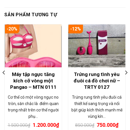
SẢN PHẨM TƯƠNG TỰ
-20%
-12%
Máy tập ngực tăng
Trứng rung tình yêu
kích cỡ vòng một
đuôi cá đồ chơi nữ –
Pangao – MTN 0111
TRTY 0127
Cơ thể có một vòng ngực no
Trứng rung tình yêu đuôi cá
tròn, săn chắc là điểm quan
thiết kế sang trọng và nổi
trọng nhất trên cơ thể người
bật giúp kích thích mạnh mẽ
phụ…
vùng kín…
1.200.000
₫
750.000
₫
1.500.000
₫
850.000
₫