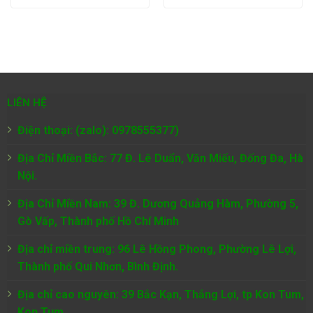
LIÊN HỆ
Điện thoại: (zalo): 0978555377)
Địa Chỉ Miền Bắc: 77 Đ. Lê Duẩn, Văn Miếu, Đống Đa, Hà
Nội.
Địa Chỉ Miền Nam:
39 Đ. Dương Quảng Hàm, Phường 5,
Gò Vấp, Thành phố Hồ Chí Minh
Địa chỉ miền trung: 96 Lê Hồng Phong, Phường Lê Lợi,
Thành phố Qui Nhơn, Bình Định.
Địa chỉ cao nguyên: 39 Bắc Kạn, Thắng Lợi, tp Kon Tum,
Kon Tum.