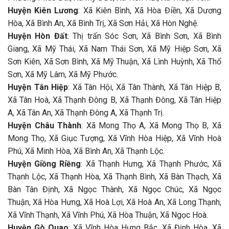
Huyện Kiên Lương
: Xã Kiên Bình, Xã Hòa Điền, Xã Dương
Hòa, Xã Bình An, Xã Bình Trị, Xã Sơn Hải, Xã Hòn Nghệ.
Huyện Hòn Đất
: Thị trấn Sóc Sơn, Xã Bình Sơn, Xã Bình
Giang, Xã Mỹ Thái, Xã Nam Thái Sơn, Xã Mỹ Hiệp Sơn, Xã
Sơn Kiên, Xã Sơn Bình, Xã Mỹ Thuận, Xã Lình Huỳnh, Xã Thổ
Sơn, Xã Mỹ Lâm, Xã Mỹ Phước.
Huyện Tân Hiệp
: Xã Tân Hội, Xã Tân Thành, Xã Tân Hiệp B,
Xã Tân Hoà, Xã Thạnh Đông B, Xã Thạnh Đông, Xã Tân Hiệp
A, Xã Tân An, Xã Thạnh Đông A, Xã Thạnh Trị.
Huyện Châu Thành
: Xã Mong Thọ A, Xã Mong Thọ B, Xã
Mong Thọ, Xã Giục Tượng, Xã Vĩnh Hòa Hiệp, Xã Vĩnh Hoà
Phú, Xã Minh Hòa, Xã Bình An, Xã Thạnh Lộc.
Huyện Giồng Riềng
: Xã Thạnh Hưng, Xã Thạnh Phước, Xã
Thạnh Lộc, Xã Thạnh Hòa, Xã Thạnh Bình, Xã Bàn Thạch, Xã
Bàn Tân Định, Xã Ngọc Thành, Xã Ngọc Chúc, Xã Ngọc
Thuận, Xã Hòa Hưng, Xã Hoà Lợi, Xã Hoà An, Xã Long Thạnh,
Xã Vĩnh Thạnh, Xã Vĩnh Phú, Xã Hòa Thuận, Xã Ngọc Hoà.
Huyện Gò Quao
: Xã Vĩnh Hòa Hưng Bắc, Xã Định Hòa, Xã