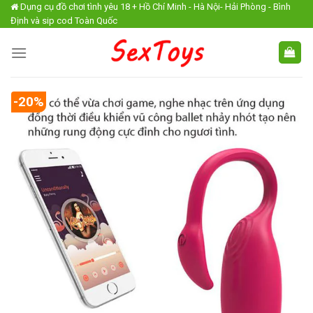
Skip
Dụng cụ đồ chơi tình yêu 18 + Hồ Chí Minh - Hà Nội- Hải Phòng - Bình
Định và sip cod Toàn Quốc
to
content
-20%