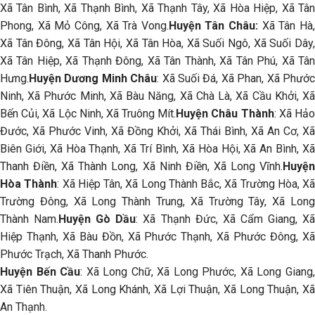
Xã Tân Bình, Xã Thạnh Bình, Xã Thạnh Tây, Xã Hòa Hiệp, Xã Tân
Phong, Xã Mỏ Công, Xã Trà Vong.
Huyện Tân Châu:
Xã Tân Hà
Xã Tân Đông, Xã Tân Hội, Xã Tân Hòa, Xã Suối Ngô, Xã Suối Dây,
Xã Tân Hiệp, Xã Thạnh Đông, Xã Tân Thành, Xã Tân Phú, Xã Tân
Hưng.
Huyện Dương Minh Châu
: Xã Suối Đá, Xã Phan, Xã Phướ
Ninh, Xã Phước Minh, Xã Bàu Năng, Xã Chà Là, Xã Cầu Khởi, Xã
Bến Củi, Xã Lộc Ninh, Xã Truông Mít.
Huyện Châu Thành
: Xã Hả
Đước, Xã Phước Vinh, Xã Đồng Khởi, Xã Thái Bình, Xã An Cơ, Xã
Biên Giới, Xã Hòa Thạnh, Xã Trí Bình, Xã Hòa Hội, Xã An Bình, Xã
Thanh Điền, Xã Thành Long, Xã Ninh Điền, Xã Long Vĩnh.
Huyện
Hòa Thành
: Xã Hiệp Tân, Xã Long Thành Bắc, Xã Trường Hòa, Xã
Trường Đông, Xã Long Thành Trung, Xã Trường Tây, Xã Long
Thành Nam.
Huyện Gò Dầu
: Xã Thạnh Đức, Xã Cẩm Giang, X
Hiệp Thạnh, Xã Bàu Đồn, Xã Phước Thạnh, Xã Phước Đông, Xã
Phước Trạch, Xã Thanh Phước.
Huyện Bến Cầu
: Xã Long Chữ, Xã Long Phước, Xã Long Giang
Xã Tiên Thuận, Xã Long Khánh, Xã Lợi Thuận, Xã Long Thuận, Xã
An Thạnh.