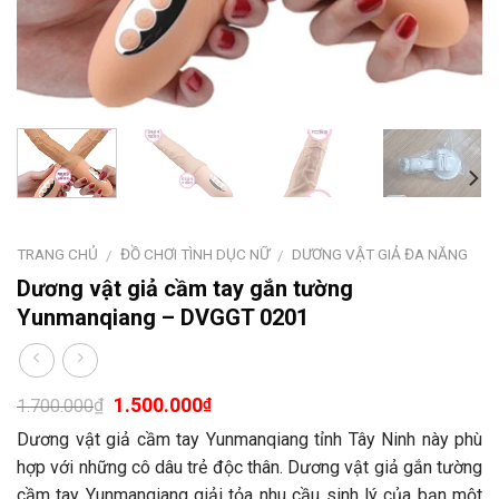
TRANG CHỦ
ĐỒ CHƠI TÌNH DỤC NỮ
DƯƠNG VẬT GIẢ ĐA NĂNG
/
/
Dương vật giả cầm tay gắn tường
Yunmanqiang – DVGGT 0201
1.500.000
₫
₫
1.700.000
Dương vật giả cầm tay Yunmanqiang tỉnh Tây Ninh này phù
hợp với những cô dâu trẻ độc thân. Dương vật giả gắn tường
cầm tay Yunmanqiang giải tỏa nhu cầu sinh lý của bạn một