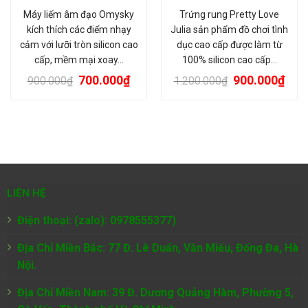
Máy liếm âm đạo Omysky
Trứng rung Pretty Love
kích thích các điểm nhạy
Julia sản phẩm đồ chơi tình
cảm với lưỡi tròn silicon cao
dục cao cấp được làm từ
cấp, mềm mại xoay…
100% silicon cao cấp…
700.000
₫
900.000
₫
900.000
₫
1.200.000
₫
LIÊN HỆ
Điện thoại: (zalo): 0978555377)
Địa Chỉ Miền Bắc: 77 Đ. Lê Duẩn, Văn Miếu, Đống Đa, Hà
Nội.
Địa Chỉ Miền Nam:
39 Đ. Dương Quảng Hàm, Phường 5,