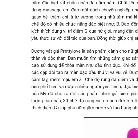
cầm đặc biệt rất chắc chắn để cầm nắm. Chất liệu
dụng massage âm đạo một cách chuyên nghiệp nhất.
quan hệ, thậm chí là tự sướng trong nhà tắm mà kh
chế độ có nhiều chức năng đặc biệt như; B. Dao độn
kích thích đúng vị trí điểm G của nữ giới, mang đến
yêu thực sự với đối tác của bạn. Đồng thời giúp chị e
Dương vật giả Prettylove là sản phẩm dành cho nữ g
thân và độc thân. Bạn muốn tìm những cảm giác sản
cao sử dụng để thỏa mãn nhu cầu tình dục. Khi đối
các cặp đôi tạo ra màn dạo đầu thú vị và vui vẻ. Dươn
cầm tay, mềm mại, êm ái. Chế độ rung đa điểm và đa
nên phổ biến và được nhiều người yêu thích, đặc biệ
của Mỹ đã cho ra đời sản phẩm chim giả siêu giốn
lượng cao cấp, 30 chế độ rung siêu mạnh được mô
thích điểm G giúp phụ nữ ngậm nước và tạo hưng phấ