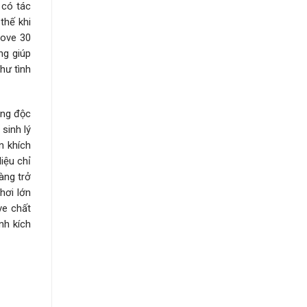
 có tác
thế khi
love 30
ng giúp
hư tình
ang độc
sinh lý
n khích
iệu chỉ
àng trở
hơi lớn
ve chất
nh kích