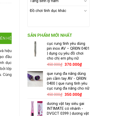
Tăng sinh lý nam
Đồ chơi tình dục khác
SẢN PHẨM MỚI NHẤT
IÊN HỆ
cục rung tình yêu dùng
pin inox AV – QRĐN 0401
và hiệu
| dụng cụ yêu đồ chơi
dạo đầu
cho chị em phụ nữ
inh dục
450.000
₫
370.000
₫
bởi lớp
que rung đa năng dùng
u. Cùng
pin cầm tay AV - QRĐN
0400 | que rung tình yêu
cục rung đa năng cho nữ
450.000
₫
350.000
₫
dương vật tay siêu gai
INTIMATE có nhánh -
DVGCT 0399 | dương vật