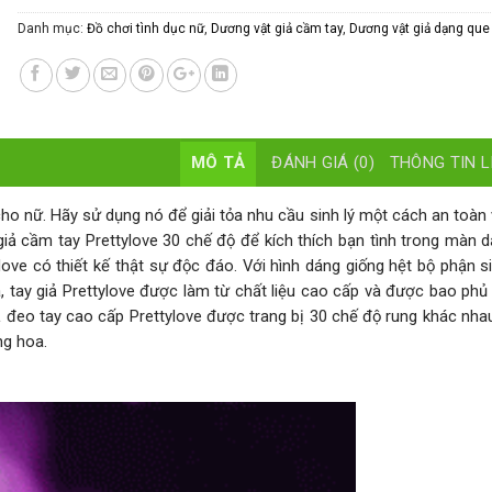
Danh mục:
Đồ chơi tình dục nữ
,
Dương vật giả cầm tay
,
Dương vật giả dạng que
MÔ TẢ
ĐÁNH GIÁ (0)
THÔNG TIN L
cho nữ. Hãy sử dụng nó để giải tỏa nhu cầu sinh lý một cách an toàn 
iả cầm tay Prettylove 30 chế độ để kích thích bạn tình trong màn 
ove có thiết kế thật sự độc đáo. Với hình dáng giống hệt bộ phận s
a, tay giả Prettylove được làm từ chất liệu cao cấp và được bao phủ 
ả đeo tay cao cấp Prettylove được trang bị 30 chế độ rung khác nha
ng hoa.