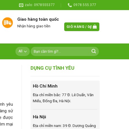
zalo: 0978555377
0978.555.377
Giao hàng toàn quốc
Nhận hàng giao tiền
GIỎ HÀNG /
0
₫
DỤNG CỤ TÌNH YÊU
Hồ Chí Minh
Địa chỉ miền bắc: 77 Đ. Lê Duẩn, Văn
Miếu, Đống Đa, Hà Nội.
ình yêu
dàng sử
Hà Nội
ve được
mềm mại
Địa chỉ miền nam: 39 Đ. Dương Quảng