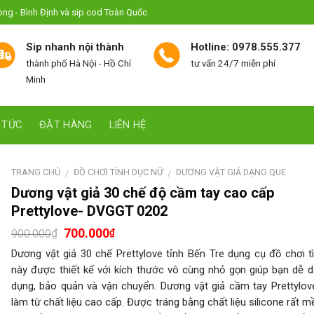
hòng - Bình Định và sip cod Toàn Quốc
Sip nhanh nội thành
Hotline: 0978.555.377
thành phố Hà Nội - Hồ Chí
tư vấn 24/7 miễn phí
Minh
 TỨC
ĐẶT HÀNG
LIÊN HỆ
TRANG CHỦ
ĐỒ CHƠI TÌNH DỤC NỮ
DƯƠNG VẬT GIẢ DẠNG QUE
/
/
Dương vật giả 30 chế độ cầm tay cao cấp
Prettylove- DVGGT 0202
700.000
₫
₫
900.000
Dương vật giả 30 chế Prettylove tỉnh Bến Tre dụng cụ đồ chơi t
này được thiết kế với kích thước vô cùng nhỏ gọn giúp bạn dễ 
dụng, bảo quản và vận chuyển. Dương vật giả cầm tay Prettylo
làm từ chất liệu cao cấp. Được tráng bằng chất liệu silicone rất 