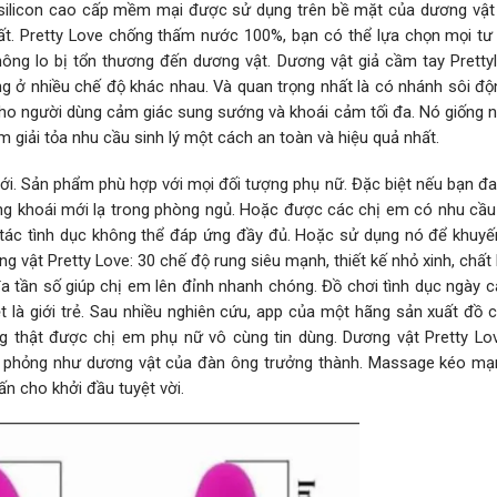
 silicon cao cấp mềm mại được sử dụng trên bề mặt của dương vật
 Pretty Love chống thấm nước 100%, bạn có thể lựa chọn mọi tư 
ông lo bị tổn thương đến dương vật. Dương vật giả cầm tay Pretty
g ở nhiều chế độ khác nhau. Và quan trọng nhất là có nhánh sôi độ
 cho người dùng cảm giác sung sướng và khoái cảm tối đa. Nó giống n
m giải tỏa nhu cầu sinh lý một cách an toàn và hiệu quả nhất.
iới. Sản phẩm phù hợp với mọi đối tượng phụ nữ. Đặc biệt nếu bạn đ
g khoái mới lạ trong phòng ngủ. Hoặc được các chị em có nhu cầu 
 tác tình dục không thể đáp ứng đầy đủ. Hoặc sử dụng nó để khuyế
g vật Pretty Love: 30 chế độ rung siêu mạnh, thiết kế nhỏ xinh, chất l
 tần số giúp chị em lên đỉnh nhanh chóng. Đồ chơi tình dục ngày c
t là giới trẻ. Sau nhiều nghiên cứu, app của một hãng sản xuất đồ c
g thật được chị em phụ nữ vô cùng tin dùng. Dương vật Pretty Lo
 phỏng như dương vật của đàn ông trưởng thành. Massage kéo mạ
n cho khởi đầu tuyệt vời.