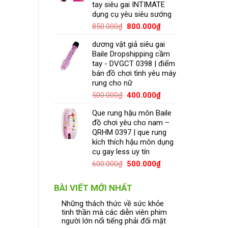
tay siêu gai INTIMATE
dụng cụ yêu siêu sướng
850.000
₫
800.000
₫
dương vật giả siêu gai
Baile Dropshipping cầm
tay - DVGCT 0398 | điểm
bán đồ chơi tình yêu máy
rung cho nữ
500.000
₫
400.000
₫
Que rung hậu môn Baile
đồ chơi yêu cho nam –
QRHM 0397 | que rung
kích thích hậu môn dụng
cụ gay less uy tín
600.000
₫
500.000
₫
BÀI VIẾT MỚI NHẤT
Những thách thức về sức khỏe
tinh thần mà các diễn viên phim
người lớn nổi tiếng phải đối mặt