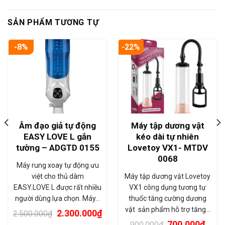
SẢN PHẨM TƯƠNG TỰ
-8%
-22%
Âm đạo giả tự động
Máy tập dương vật
EASY LOVE L gắn
kéo dài tự nhiên
tường – ADGTD 0155
Lovetoy VX1- MTDV
0068
Máy rung xoay tự động ưu
việt cho thủ dâm
Máy tập dương vật Lovetoy
EASY.LOVE L được rất nhiều
VX1 công dụng tương tự
người dùng lựa chọn. Máy…
thuốc tăng cường dương
vật sản phẩm hỗ trợ tăng…
2.300.000
₫
2.500.000
₫
700.000
₫
900.000
₫