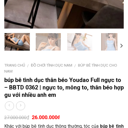
TRANG CHỦ
ĐỒ CHƠI TÌNH DỤC NAM
BÚP BÊ TÌNH DỤC CHO
/
/
NAM
búp bê tình dục thân béo Youdao Full ngực to
– BBTD 0362 | ngực to, mông to, thân béo hợp
gu với nhiều anh em
26.000.000
₫
₫
27.000.000
Khác với búp bê tình dục thông thường, tóc của
búp bê tình