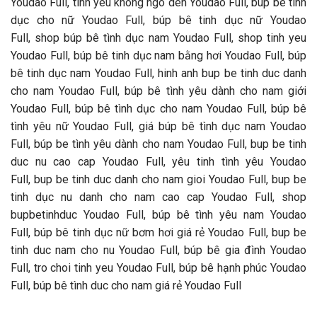
Youdao Full, tinh yeu khong ngo den Youdao Full, búp bê tình
dục cho nữ Youdao Full, búp bê tinh dục nữ Youdao
Full, shop búp bê tình dục nam Youdao Full, shop tinh yeu
Youdao Full, búp bê tinh dục nam bằng hơi Youdao Full, búp
bê tinh dục nam Youdao Full, hinh anh bup be tinh duc danh
cho nam Youdao Full, búp bê tình yêu dành cho nam giới
Youdao Full, búp bê tình dục cho nam Youdao Full, búp bê
tình yêu nữ Youdao Full, giá búp bê tình dục nam Youdao
Full, búp be tình yêu dành cho nam Youdao Full, bup be tinh
duc nu cao cap Youdao Full, yêu tinh tình yêu Youdao
Full, bup be tinh duc danh cho nam gioi Youdao Full, bup be
tinh dục nu danh cho nam cao cap Youdao Full, shop
bupbetinhduc Youdao Full, búp bê tình yêu nam Youdao
Full, búp bê tinh dục nữ bơm hơi giá rẻ Youdao Full, bup be
tinh duc nam cho nu Youdao Full, búp bê gia đình Youdao
Full, tro choi tinh yeu Youdao Full, búp bê hạnh phúc Youdao
Full, búp bê tình duc cho nam giá rẻ Youdao Full