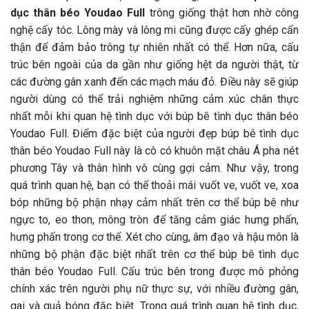
dục thân béo Youdao Full
trông giống thật hơn nhờ công
nghệ cấy tóc. Lông mày và lông mi cũng được cấy ghép cẩn
thận để đảm bảo trông tự nhiên nhất có thể. Hơn nữa, cấu
trúc bên ngoài của da gần như giống hệt da người thật, từ
các đường gân xanh đến các mạch máu đỏ. Điều này sẽ giúp
người dùng có thể trải nghiệm những cảm xúc chân thực
nhất mỗi khi quan hệ tình dục với búp bê tình dục thân béo
Youdao Full. Điểm đặc biệt của người đẹp búp bê tình dục
thân béo Youdao Full này là cô có khuôn mặt châu Á pha nét
phương Tây và thân hình vô cùng gợi cảm. Như vậy, trong
quá trình quan hệ, bạn có thể thoải mái vuốt ve, vuốt ve, xoa
bóp những bộ phận nhạy cảm nhất trên cơ thể búp bê như
ngực to, eo thon, mông tròn để tăng cảm giác hưng phấn,
hưng phấn trong cơ thể. Xét cho cùng, âm đạo và hậu môn là
những bộ phận đặc biệt nhất trên cơ thể búp bê tình dục
thân béo Youdao Full. Cấu trúc bên trong được mô phỏng
chính xác trên người phụ nữ thực sự, với nhiều đường gân,
gai và quả bóng đặc biệt. Trong quá trình quan hệ tình dục,