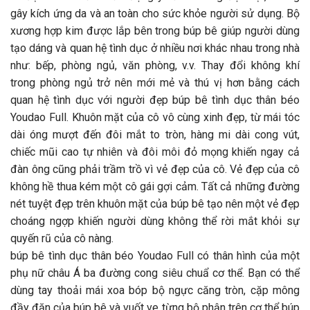
gây kích ứng da và an toàn cho sức khỏe người sử dụng. Bộ
xương hợp kim được lắp bên trong búp bê giúp người dùng
tạo dáng và quan hệ tình dục ở nhiều nơi khác nhau trong nhà
như: bếp, phòng ngủ, văn phòng, v.v. Thay đổi không khí
trong phòng ngủ trở nên mới mẻ và thú vị hơn bằng cách
quan hệ tình dục với người đẹp búp bê tình dục thân béo
Youdao Full. Khuôn mặt của cô vô cùng xinh đẹp, từ mái tóc
dài óng mượt đến đôi mắt to tròn, hàng mi dài cong vút,
chiếc mũi cao tự nhiên và đôi môi đỏ mọng khiến ngay cả
đàn ông cũng phải trầm trồ vì vẻ đẹp của cô. Vẻ đẹp của cô
không hề thua kém một cô gái gợi cảm. Tất cả những đường
nét tuyệt đẹp trên khuôn mặt của búp bê tạo nên một vẻ đẹp
choáng ngợp khiến người dùng không thể rời mắt khỏi sự
quyến rũ của cô nàng.
búp bê tình dục thân béo Youdao Full có thân hình của một
phụ nữ châu Á ba đường cong siêu chuẩ cơ thể. Bạn có thể
dùng tay thoải mái xoa bóp bộ ngực căng tròn, cặp mông
đầy đặn của búp bê và vuốt ve từng bộ phận trên cơ thể búp