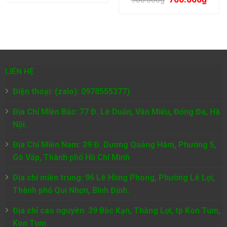
LIÊN HỆ
Điện thoại: (zalo): 0978555377)
Địa Chỉ Miền Bắc: 77 Đ. Lê Duẩn, Văn Miếu, Đống Đa, Hà
Nội.
Địa Chỉ Miền Nam:
39 Đ. Dương Quảng Hàm, Phường 5,
Gò Vấp, Thành phố Hồ Chí Minh
Địa chỉ miền trung: 96 Lê Hồng Phong, Phường Lê Lợi,
Thành phố Qui Nhơn, Bình Định.
Địa chỉ cao nguyên: 39 Bắc Kạn, Thắng Lợi, tp Kon Tum,
Kon Tum.