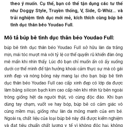
theo ý muốn. Cụ thể, bạn có thể tận dụng các tư thế
như Doggy Style, Truyền thống, V, Side, G-Whiz… và
trải nghiệm tình dục mới mẻ, kích thích cùng búp bê
tình dục thân béo Youdao Full.
Mô tả búp bê tình dục thân béo Youdao Full:
búp bê tình dục thân béo Youdao Full sở hữu làn da trắng
mịn, mái tóc mượt mà với tỷ lệ cơ thể quyến rũ khiến đàn ông
mê mẩn khi nhìn thấy. Lúc đó bạn chỉ muốn ấn cô ấy xuống
dưới cơ thể mình để tận hưởng khoái cảm thực sự mà cô gái
xinh đẹp và nóng bỏng này mang lại cho bạn. búp bê tình
dục thân béo Youdao Full cao cấp xinh đẹp có lớp da được
làm bằng silicon bạch kim cao cấp nên khi nhìn từ bên ngoài
trông giống hệt da người thật, vô cùng độc đáo. Khi bạn
dùng tay chạm, vuốt ve hay bóp, búp bê có cảm giác vô
cùng mềm mại, giống như làn da mỏng manh của em bé.
Ngoài ra, chất liệu của loại búp bê này đã được kiểm nghiệm
và đạt tiêu chuẩn chất lượng y tế vì không độc hại, không