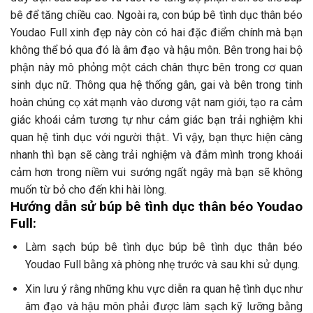
bê để tăng chiều cao. Ngoài ra, con búp bê tình dục thân béo
Youdao Full xinh đẹp này còn có hai đặc điểm chính mà bạn
không thể bỏ qua đó là âm đạo và hậu môn. Bên trong hai bộ
phận này mô phỏng một cách chân thực bên trong cơ quan
sinh dục nữ. Thông qua hệ thống gân, gai và bên trong tinh
hoàn chúng cọ xát mạnh vào dương vật nam giới, tạo ra cảm
giác khoái cảm tương tự như cảm giác bạn trải nghiệm khi
quan hệ tình dục với người thật.. Vì vậy, bạn thực hiện càng
nhanh thì bạn sẽ càng trải nghiệm và đắm mình trong khoái
cảm hơn trong niềm vui sướng ngất ngây mà bạn sẽ không
muốn từ bỏ cho đến khi hài lòng.
Hướng dẫn sử búp bê tình dục thân béo Youdao
Full:
Làm sạch búp bê tình dục búp bê tình dục thân béo
Youdao Full bằng xà phòng nhẹ trước và sau khi sử dụng.
Xin lưu ý rằng những khu vực diễn ra quan hệ tình dục như
âm đạo và hậu môn phải được làm sạch kỹ lưỡng bằng