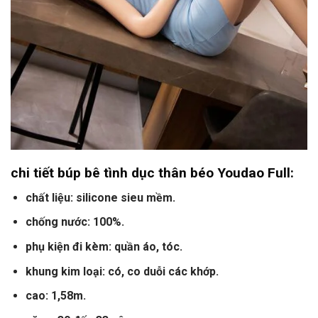
chi tiết búp bê tình dục thân béo Youdao Full:
chất liệu: silicone sieu mềm.
chống nước: 100%.
phụ kiện đi kèm: quần áo, tóc.
khung kim loại: có, co duỗi các khớp.
cao: 1,58m.