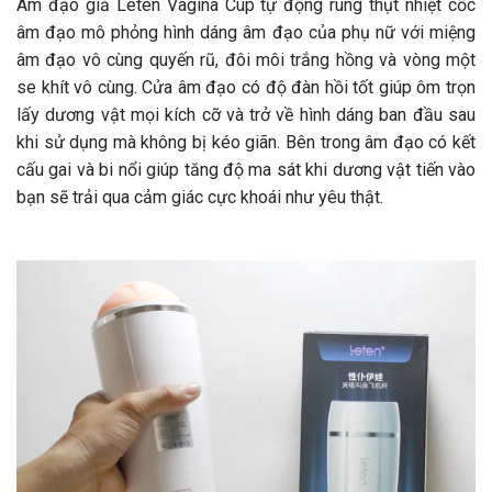
Âm đạo giả Leten Vagina Cup tự động rung thụt nhiệt cốc
âm đạo mô phỏng hình dáng âm đạo của phụ nữ với miệng
âm đạo vô cùng quyến rũ, đôi môi trắng hồng và vòng một
se khít vô cùng. Cửa âm đạo có độ đàn hồi tốt giúp ôm trọn
lấy dương vật mọi kích cỡ và trở về hình dáng ban đầu sau
khi sử dụng mà không bị kéo giãn. Bên trong âm đạo có kết
cấu gai và bi nổi giúp tăng độ ma sát khi dương vật tiến vào
bạn sẽ trải qua cảm giác cực khoái như yêu thật.