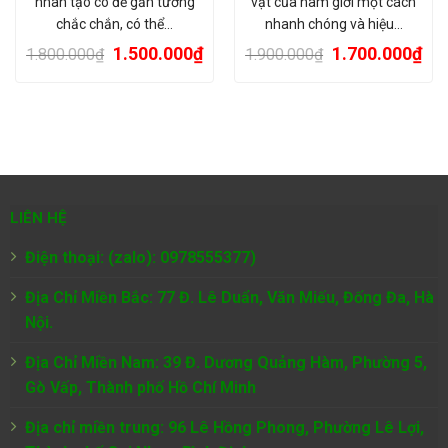
nhân tạo có đế gắn tường
vật của nam giới một cách
chắc chắn, có thể…
nhanh chóng và hiệu…
1.500.000
₫
1.700.000
₫
1.800.000
₫
1.900.000
₫
LIÊN HỆ
Điện thoại: (zalo): 0978555377)
Địa Chỉ Miền Bắc: 77 Đ. Lê Duẩn, Văn Miếu, Đống Đa, Hà
Nội.
Địa Chỉ Miền Nam:
39 Đ. Dương Quảng Hàm, Phường 5,
Gò Vấp, Thành phố Hồ Chí Minh
Địa chỉ miền trung: 96 Lê Hồng Phong, Phường Lê Lợi,