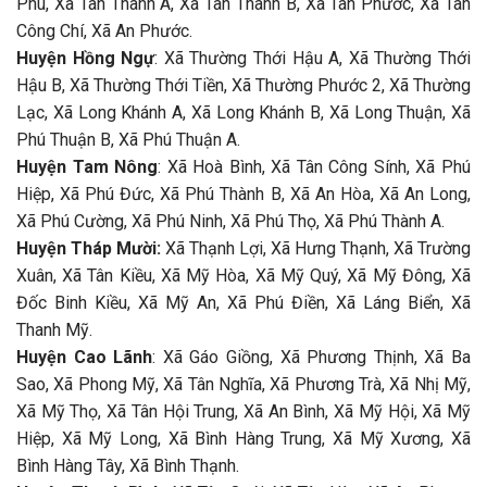
Phú, Xã Tân Thành A, Xã Tân Thành B, Xã Tân Phước, Xã Tân
Công Chí, Xã An Phước.
Huyện Hồng Ngự
: Xã Thường Thới Hậu A, Xã Thường Thới
Hậu B, Xã Thường Thới Tiền, Xã Thường Phước 2, Xã Thường
Lạc, Xã Long Khánh A, Xã Long Khánh B, Xã Long Thuận, Xã
Phú Thuận B, Xã Phú Thuận A.
Huyện Tam Nông
: Xã Hoà Bình, Xã Tân Công Sính, Xã Phú
Hiệp, Xã Phú Đức, Xã Phú Thành B, Xã An Hòa, Xã An Long,
Xã Phú Cường, Xã Phú Ninh, Xã Phú Thọ, Xã Phú Thành A.
Huyện Tháp Mười:
Xã Thạnh Lợi, Xã Hưng Thạnh, Xã Trường
Xuân, Xã Tân Kiều, Xã Mỹ Hòa, Xã Mỹ Quý, Xã Mỹ Đông, Xã
Đốc Binh Kiều, Xã Mỹ An, Xã Phú Điền, Xã Láng Biển, Xã
Thanh Mỹ.
Huyện Cao Lãnh
: Xã Gáo Giồng, Xã Phương Thịnh, Xã Ba
Sao, Xã Phong Mỹ, Xã Tân Nghĩa, Xã Phương Trà, Xã Nhị Mỹ,
Xã Mỹ Thọ, Xã Tân Hội Trung, Xã An Bình, Xã Mỹ Hội, Xã Mỹ
Hiệp, Xã Mỹ Long, Xã Bình Hàng Trung, Xã Mỹ Xương, Xã
Bình Hàng Tây, Xã Bình Thạnh.