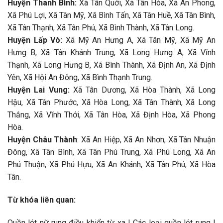
Huyện Thanh Bình:
Xã Tân Quới, Xã Tân Hòa, Xã An Phong,
Xã Phú Lợi, Xã Tân Mỹ, Xã Bình Tấn, Xã Tân Huề, Xã Tân Bình,
Xã Tân Thạnh, Xã Tân Phú, Xã Bình Thành, Xã Tân Long.
Huyện Lấp Vò:
Xã Mỹ An Hưng A, Xã Tân Mỹ, Xã Mỹ An
Hưng B, Xã Tân Khánh Trung, Xã Long Hưng A, Xã Vĩnh
Thạnh, Xã Long Hưng B, Xã Bình Thành, Xã Định An, Xã Định
Yên, Xã Hội An Đông, Xã Bình Thạnh Trung.
Huyện Lai Vung:
Xã Tân Dương, Xã Hòa Thành, Xã Long
Hậu, Xã Tân Phước, Xã Hòa Long, Xã Tân Thành, Xã Long
Thắng, Xã Vĩnh Thới, Xã Tân Hòa, Xã Định Hòa, Xã Phong
Hòa.
Huyện Châu Thành
: Xã An Hiệp, Xã An Nhơn, Xã Tân Nhuận
Đông, Xã Tân Bình, Xã Tân Phú Trung, Xã Phú Long, Xã An
Phú Thuận, Xã Phú Hựu, Xã An Khánh, Xã Tân Phú, Xã Hòa
Tân.
Từ khóa liên quan:
Quần lót nữ rung điều khiển từ xa | Các loại quần lót rung |