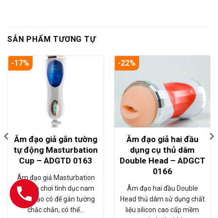
SẢN PHẨM TƯƠNG TỰ
-17%
-22%
Âm đạo giả gắn tường
Âm đạo giả hai đầu
tự động Masturbation
dụng cụ thủ dâm
Cup – ADGTD 0163
Double Head – ADGCT
0166
Âm đạo giả Masturbation
Cup đồ chơi tình dục nam
Âm đạo hai đầu Double
nhân tạo có đế gắn tường
Head thủ dâm sử dụng chất
chắc chắn, có thể…
liệu silicon cao cấp mềm