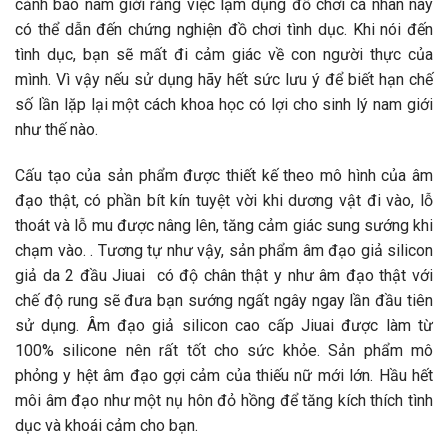
cảnh báo nam giới rằng việc lạm dụng đồ chơi cá nhân này
có thể dẫn đến chứng nghiện đồ chơi tình dục. Khi nói đến
tình dục, bạn sẽ mất đi cảm giác về con người thực của
mình. Vì vậy nếu sử dụng hãy hết sức lưu ý để biết hạn chế
số lần lặp lại một cách khoa học có lợi cho sinh lý nam giới
như thế nào.
Cấu tạo của sản phẩm được thiết kế theo mô hình của âm
đạo thật, có phần bít kín tuyệt vời khi dương vật đi vào, lỗ
thoát và lỗ mu được nâng lên, tăng cảm giác sung sướng khi
chạm vào. . Tương tự như vậy, sản phẩm âm đạo giả silicon
giả da 2 đầu Jiuai có độ chân thật y như âm đạo thật với
chế độ rung sẽ đưa bạn sướng ngất ngây ngay lần đầu tiên
sử dụng. Âm đạo giả silicon cao cấp Jiuai được làm từ
100% silicone nên rất tốt cho sức khỏe. Sản phẩm mô
phỏng y hệt âm đạo gợi cảm của thiếu nữ mới lớn. Hầu hết
môi âm đạo như một nụ hôn đỏ hồng để tăng kích thích tình
dục và khoái cảm cho bạn.