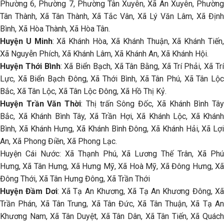
Phường 6, Phường 7, Phường Tân Xuyên, Xã An Xuyên, Phường
Tân Thành, Xã Tân Thành, Xã Tắc Vân, Xã Lý Văn Lâm, Xã Định
Bình, Xã Hòa Thành, Xã Hòa Tân.
Huyện U Minh
: Xã Khánh Hòa, Xã Khánh Thuận, Xã Khánh Tiến
Xã Nguyễn Phích, Xã Khánh Lâm, Xã Khánh An, Xã Khánh Hội.
Huyện Thới Bình
: Xã Biển Bạch, Xã Tân Bằng, Xã Trí Phải, Xã Tr
Lực, Xã Biển Bạch Đông, Xã Thới Bình, Xã Tân Phú, Xã Tân Lộc
Bắc, Xã Tân Lộc, Xã Tân Lộc Đông, Xã Hồ Thị Kỷ.
Huyện Trần Văn Thời
: Thị trấn Sông Đốc, Xã Khánh Bình Tâ
Bắc, Xã Khánh Bình Tây, Xã Trần Hợi, Xã Khánh Lộc, Xã Khánh
Bình, Xã Khánh Hưng, Xã Khánh Bình Đông, Xã Khánh Hải, Xã Lợi
An, Xã Phong Điền, Xã Phong Lạc.
Huyện Cái Nước: Xã Thạnh Phú, Xã Lương Thế Trân, Xã Phú
Hưng, Xã Tân Hưng, Xã Hưng Mỹ, Xã Hoà Mỹ, Xã Đông Hưng, Xã
Đông Thới, Xã Tân Hưng Đông, Xã Trần Thới
Huyện Đầm Dơi
: Xã Tạ An Khương, Xã Tạ An Khương Đông, X
Trần Phán, Xã Tân Trung, Xã Tân Đức, Xã Tân Thuận, Xã Tạ An
Khương Nam, Xã Tân Duyệt, Xã Tân Dân, Xã Tân Tiến, Xã Quách