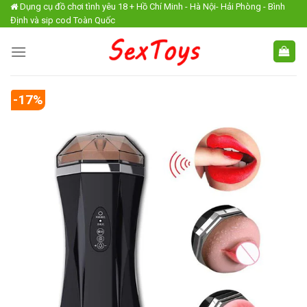
Skip
Dụng cụ đồ chơi tình yêu 18 + Hồ Chí Minh - Hà Nội- Hải Phòng - Bình
Định và sip cod Toàn Quốc
to
content
-17%