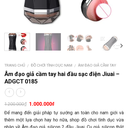
TRANG CHỦ
ĐỒ CHƠI TÌNH DỤC NAM
ÂM ĐẠO GIẢ CẦM TAY
/
/
Âm đạo giả cầm tay hai đầu sạc điện Jiuai –
ADGCT 0185
1.000.000
₫
₫
1.200.000
Để mang đến giải pháp tự sướng an toàn cho nam giới và
thêm một lựa chọn hay ho nữa, shop đồ chơi tình dục vừa
nhập về Âm đạo giả silicon 2 đầu Jiuai. Cu giả silicon thắt