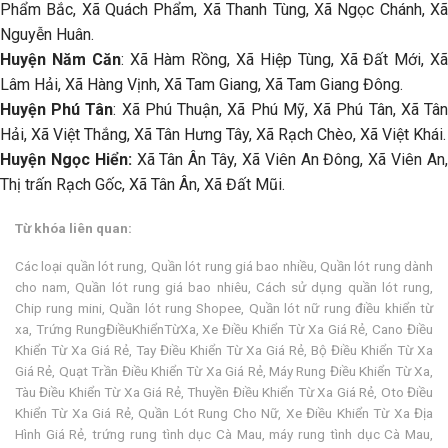
Phẩm Bắc, Xã Quách Phẩm, Xã Thanh Tùng, Xã Ngọc Chánh, Xã
Nguyễn Huân.
Huyện Năm Căn
: Xã Hàm Rồng, Xã Hiệp Tùng, Xã Đất Mới, X
Lâm Hải, Xã Hàng Vịnh, Xã Tam Giang, Xã Tam Giang Đông.
Huyện Phú Tân
: Xã Phú Thuận, Xã Phú Mỹ, Xã Phú Tân, Xã Tâ
Hải, Xã Việt Thắng, Xã Tân Hưng Tây, Xã Rạch Chèo, Xã Việt Khái.
Huyện Ngọc Hiển:
Xã Tân Ân Tây, Xã Viên An Đông, Xã Viên An
Thị trấn Rạch Gốc, Xã Tân Ân, Xã Đất Mũi.
Từ khóa liên quan:
Các loại quần lót rung, Quần lót rung giá bao nhiều, Quần lót rung dành
cho nam, Quần lót rung giá bao nhiêu, Cách sử dụng quần lót rung,
Chip rung mini, Quần lót rung Shopee, Quần lót nữ rung điều khiển từ
xa, Trứng RungĐiềuKhiểnTừXa, Xe Điều Khiển Từ Xa Giá Rẻ, Cano Điều
Khiển Từ Xa Giá Rẻ, Tay Điều Khiển Từ Xa Giá Rẻ, Bộ Điều Khiển Từ Xa
Giá Rẻ, Quạt Trần Điều Khiển Từ Xa Giá Rẻ, Máy Rung Điều Khiển Từ Xa,
Tàu Điều Khiển Từ Xa Giá Rẻ, Thuyền Điều Khiển Từ Xa Giá Rẻ, Oto Điều
Khiển Từ Xa Giá Rẻ, Quần Lót Rung Cho Nữ, Xe Điều Khiển Từ Xa Địa
Hình Giá Rẻ, trứng rung tình dục Cà Mau, máy rung tình dục Cà Mau,