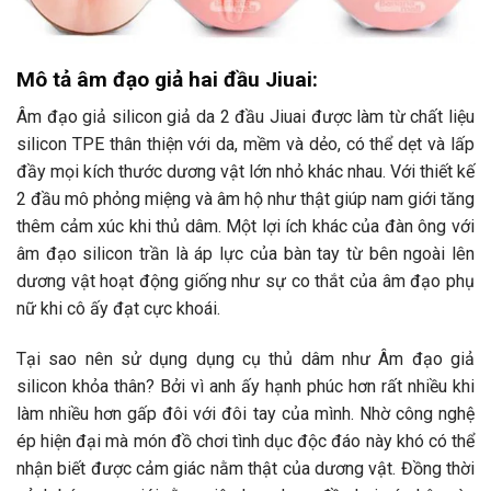
Mô tả âm đạo giả hai đầu Jiuai:
Âm đạo giả silicon giả da 2 đầu Jiuai được làm từ chất liệu
silicon TPE thân thiện với da, mềm và dẻo, có thể dẹt và lấp
đầy mọi kích thước dương vật lớn nhỏ khác nhau. Với thiết kế
2 đầu mô phỏng miệng và âm hộ như thật giúp nam giới tăng
thêm cảm xúc khi thủ dâm. Một lợi ích khác của đàn ông với
âm đạo silicon trần là áp lực của bàn tay từ bên ngoài lên
dương vật hoạt động giống như sự co thắt của âm đạo phụ
nữ khi cô ấy đạt cực khoái.
Tại sao nên sử dụng dụng cụ thủ dâm như Âm đạo giả
silicon khỏa thân? Bởi vì anh ấy hạnh phúc hơn rất nhiều khi
làm nhiều hơn gấp đôi với đôi tay của mình. Nhờ công nghệ
ép hiện đại mà món đồ chơi tình dục độc đáo này khó có thể
nhận biết được cảm giác nằm thật của dương vật. Đồng thời