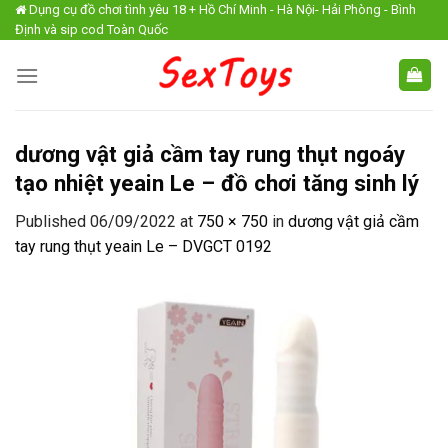
Skip
Dụng cụ đồ chơi tình yêu 18 + Hồ Chí Minh - Hà Nội- Hải Phòng - Bình
Định và sip cod Toàn Quốc
to
content
dương vật giả cầm tay rung thụt ngoáy
tạo nhiệt yeain Le – đồ chơi tăng sinh lý
Published
06/09/2022
at
750 × 750
in
dương vật giả cầm
tay rung thụt yeain Le – DVGCT 0192