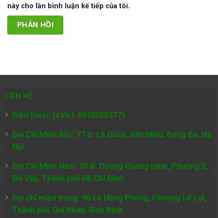
này cho lần bình luận kế tiếp của tôi.
LIÊN HỆ
Điện thoại: (zalo): 0978555377)
Địa Chỉ Miền Bắc: 77 Đ. Lê Duẩn, Văn Miếu, Đống Đa, Hà
Nội.
Địa Chỉ Miền Nam:
39 Đ. Dương Quảng Hàm, Phường 5,
Gò Vấp, Thành phố Hồ Chí Minh
Địa chỉ miền trung: 96 Lê Hồng Phong, Phường Lê Lợi,
Thành phố Qui Nhơn, Bình Định.