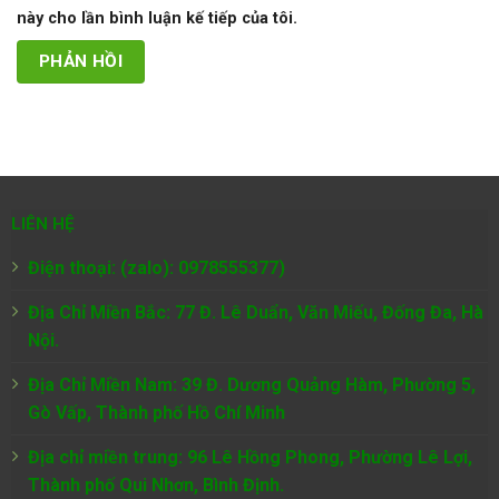
này cho lần bình luận kế tiếp của tôi.
LIÊN HỆ
Điện thoại: (zalo): 0978555377)
Địa Chỉ Miền Bắc: 77 Đ. Lê Duẩn, Văn Miếu, Đống Đa, Hà
Nội.
Địa Chỉ Miền Nam:
39 Đ. Dương Quảng Hàm, Phường 5,
Gò Vấp, Thành phố Hồ Chí Minh
Địa chỉ miền trung: 96 Lê Hồng Phong, Phường Lê Lợi,
Thành phố Qui Nhơn, Bình Định.