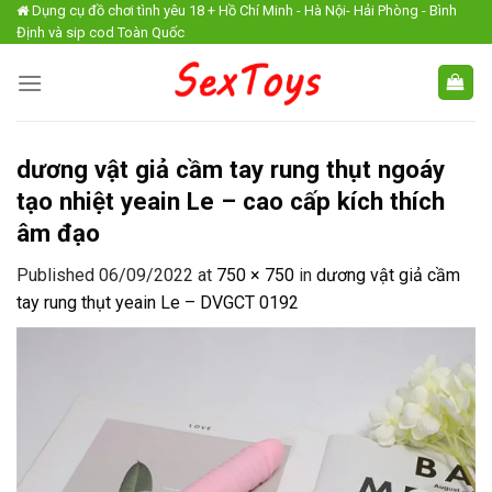
Skip
Dụng cụ đồ chơi tình yêu 18 + Hồ Chí Minh - Hà Nội- Hải Phòng - Bình
Định và sip cod Toàn Quốc
to
content
dương vật giả cầm tay rung thụt ngoáy
tạo nhiệt yeain Le – cao cấp kích thích
âm đạo
Published
06/09/2022
at
750 × 750
in
dương vật giả cầm
tay rung thụt yeain Le – DVGCT 0192