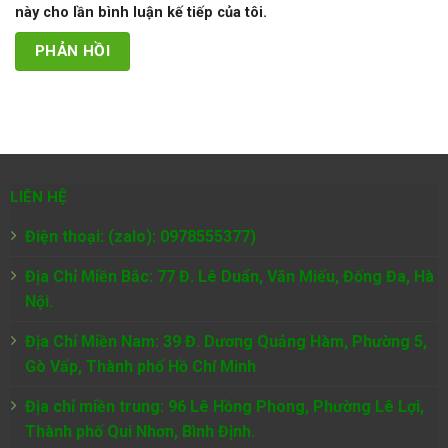
này cho lần bình luận kế tiếp của tôi.
LIÊN HỆ
Điện thoại: (zalo): 0978555377)
Địa Chỉ Miền Bắc: 77 Đ. Lê Duẩn, Văn Miếu, Đống Đa, Hà
Nội.
Địa Chỉ Miền Nam:
39 Đ. Dương Quảng Hàm, Phường 5,
Gò Vấp, Thành phố Hồ Chí Minh
Địa chỉ miền trung: 96 Lê Hồng Phong, Phường Lê Lợi,
Thành phố Qui Nhơn, Bình Định.