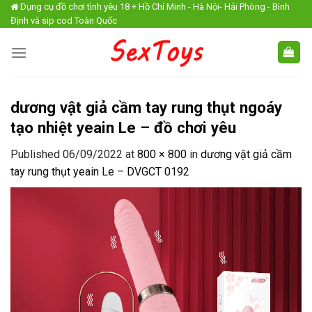
Skip
Dụng cụ đồ chơi tình yêu 18 + Hồ Chí Minh - Hà Nội- Hải Phòng - Bình
Định và sip cod Toàn Quốc
to
content
dương vật giả cầm tay rung thụt ngoáy
tạo nhiệt yeain Le – đồ chơi yêu
Published
06/09/2022
at
800 × 800
in
dương vật giả cầm
tay rung thụt yeain Le – DVGCT 0192