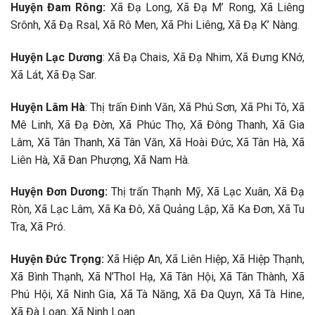
Huyện Đam Rông:
Xã Đạ Long, Xã Đạ M’ Rong, Xã Liêng
Srônh, Xã Đạ Rsal, Xã Rô Men, Xã Phi Liêng, Xã Đạ K’ Nàng.
Huyện Lạc Dương
: Xã Đạ Chais, Xã Đạ Nhim, Xã Đưng KNớ,
Xã Lát, Xã Đạ Sar.
Huyện Lâm Hà
: Thị trấn Đinh Văn, Xã Phú Sơn, Xã Phi Tô, Xã
Mê Linh, Xã Đạ Đờn, Xã Phúc Thọ, Xã Đông Thanh, Xã Gia
Lâm, Xã Tân Thanh, Xã Tân Văn, Xã Hoài Đức, Xã Tân Hà, Xã
Liên Hà, Xã Đan Phượng, Xã Nam Hà.
Huyện Đơn Dương:
Thị trấn Thạnh Mỹ, Xã Lạc Xuân, Xã Đạ
Ròn, Xã Lạc Lâm, Xã Ka Đô, Xã Quảng Lập, Xã Ka Đơn, Xã Tu
Tra, Xã Pró.
Huyện Đức Trọng:
Xã Hiệp An, Xã Liên Hiệp, Xã Hiệp Thạnh,
Xã Bình Thạnh, Xã N’Thol Hạ, Xã Tân Hội, Xã Tân Thành, Xã
Phú Hội, Xã Ninh Gia, Xã Tà Năng, Xã Đa Quyn, Xã Tà Hine,
Xã Đà Loan, Xã Ninh Loan.