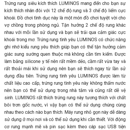
Trứng rung siêu kích thích LUMINOS mang đến cho bạn sự
kích thích nhân đôi với 12 chế độ rung và 3 chế độ liếm cực
khoái. Đồ chơi tình dục này là một món đồ chơi tuyệt vời cho
vợ chồng trong phòng ngủ. Tận hưởng 2 chế độ rung khác
nhau với mỗi lần sử dụng và bạn sẽ trải qua cảm giác cực
khoái trong mơ. Trứng rung tình yêu LUMINOS có chức năng
ghi nhớ kiểu rung yêu thích giúp bạn có thể tận hưởng cảm
giác sung sướng quen thuộc mà không cần tìm kiếm. Được
làm bằng silicone y tế nên rất mềm dẻo, cầm rất vừa tay và
rất thoải mái khi sử dụng nên bạn sẽ thích ngay từ lần sử
dụng đầu tiên. Trứng rung tình yêu LUMINOS được làm từ
chất liệu cao cấp, trứng rung tình yêu này không thấm nước
nên bạn có thể sử dụng trong nhà tắm và cũng rất dễ vệ
sinh. LUMINOS rất thích trứng rung này tương thích với chất
bôi trơn gốc nước, vì vậy bạn có thể sử dụng chúng cùng
nhau theo cách nào bạn thích. Máy rung nhỏ gọn này dễ dàng
sử dụng ở mọi nơi và có thể sử dụng khi cần thiết. Với động
cơ rung mạnh mẽ và pin sạc kèm theo cáp sạc USB tiện