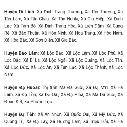
Huyện Di Linh:
Xã Đinh Trang Thượng, Xã Tân Thượng, Xã
Tân Lâm, Xã Tân Châu, Xã Tân Nghĩa, Xã Gia Hiệp, Xã Đinh
Lạc, Xã Tam Bố, Xã Đinh Trang Hòa, Xã Liên Đầm, Xã Gung
Ré, Xã Bảo Thuận, Xã Hòa Ninh, Xã Hòa Trung, Xã Hòa Nam,
Xã Hòa Bắc, Xã Sơn Điền, Xã Gia Bắc.
Huyện Bảo Lâm:
Xã Lộc Bảo, Xã Lộc Lâm, Xã Lộc Phú, Xã
Lộc Bắc, Xã B’ Lá, Xã Lộc Ngãi, Xã Lộc Quảng, Xã Lộc Tân,
Xã Lộc Đức, Xã Lộc An, Xã Tân Lạc, Xã Lộc Thành, Xã Lộc
Nam.
Huyện Đạ Huoai:
Thị trấn Ma Đa Guôi, Xã Đạ M’ri, Xã Hà
Lâm, Xã Đạ Tồn, Xã Đạ Oai, Xã Đạ Ploa, Xã Ma Đa Guôi, Xã
Đoàn Kết, Xã Phước Lộc.
Huyện Đạ Tẻh:
Xã An Nhơn, Xã Quốc Oai, Xã Mỹ Đức, Xã
Quảng Trị, Xã Đạ Lây, Xã Hương Lâm, Xã Triệu Hải, Xã Hà