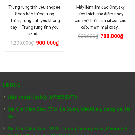
Trứng rung tình yêu shopee
Máy liếm âm đạo Omysky
– Shop bán trứng rung –
kích thích các điểm nhạy
Trứng rung tình yêu không
cảm với lưỡi tròn silicon cao
dây – Trứng rung tình yêu
cấp, mềm mại xoay…
lazada…
700.000
₫
900.000
₫
900.000
₫
1.200.000
₫
LIÊN HỆ
Điện thoại: (zalo): 0978555377)
Địa Chỉ Miền Bắc: 77 Đ. Lê Duẩn, Văn Miếu, Đống Đa, Hà
Nội.
Địa Chỉ Miền Nam:
39 Đ. Dương Quảng Hàm, Phường 5,