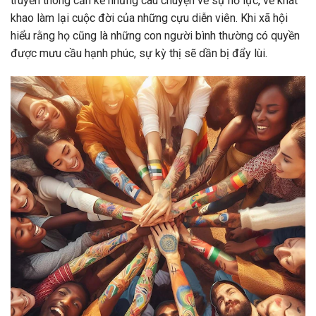
truyền thông cần kể những câu chuyện về sự nỗ lực, về khát
khao làm lại cuộc đời của những cựu diễn viên. Khi xã hội
hiểu rằng họ cũng là những con người bình thường có quyền
được mưu cầu hạnh phúc, sự kỳ thị sẽ dần bị đẩy lùi.