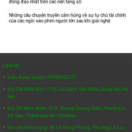
đông đảo nhất trên các nền tảng số
Những câu chuyện truyền cảm hứng về sự tự chủ tài chính
của các ngôi sao phim người lớn sau khi giải nghệ
LIÊN HỆ
Điện thoại: (zalo): 0978555377)
Địa Chỉ Miền Bắc: 77 Đ. Lê Duẩn, Văn Miếu, Đống Đa, Hà
Nội.
Địa Chỉ Miền Nam:
39 Đ. Dương Quảng Hàm, Phường 5,
Gò Vấp, Thành phố Hồ Chí Minh
Địa chỉ miền trung: 96 Lê Hồng Phong, Phường Lê Lợi,