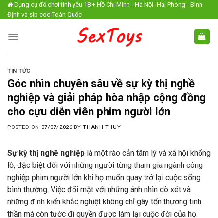
Skip
Dụng cụ đồ chơi tình yêu 18 + Hồ Chí Minh - Hà Nội- Hải Phòng - Bình
Định và sip cod Toàn Quốc
to
content
TIN TỨC
Góc nhìn chuyên sâu về sự kỳ thị nghề
nghiệp và giải pháp hòa nhập cộng đồng
cho cựu diễn viên phim người lớn
POSTED ON
07/07/2026
BY
THANH THUY
Sự kỳ thị nghề nghiệp
là một rào cản tâm lý và xã hội khổng
lồ, đặc biệt đối với những người từng tham gia ngành công
nghiệp phim người lớn khi họ muốn quay trở lại cuộc sống
bình thường. Việc đối mặt với những ánh nhìn dò xét và
những định kiến khắc nghiệt không chỉ gây tổn thương tinh
thần mà còn tước đi quyền được làm lại cuộc đời của họ.