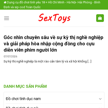
Skip
Dụng cụ đồ chơi tình yêu 18 + Hồ Chí Minh - Hà Nội- Hải Phòng - Bình
Định và sip cod Toàn Quốc
to
content
Góc nhìn chuyên sâu về sự kỳ thị nghề nghiệp
và giải pháp hòa nhập cộng đồng cho cựu
diễn viên phim người lớn
07/07/2026
Sự kỳ thị nghề nghiệp là một rào cản tâm lý và xã hội khổng [...]
DANH MỤC SẢN PHẨM
Đồ chơi tình dục nam