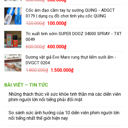
Cốc âm đạo cầm tay tự sướng QUING - ADGCT
0179 | dụng cụ đồ chơi tình yêu cốc QUING
120.000
₫
100.000
₫
Trị xuất tinh sớm SUPER DOOZ 34000 SPRAY - TXT
0049
600.000
₫
400.000
₫
Dương vật giả Evo Mars rung thụt liếm sưởi ấm -
DVGCT 0204
1.800.000
₫
1.500.000
₫
BÀI VIẾT – TIN TỨC
Những thách thức về sức khỏe tinh thần mà các diễn viên
phim người lớn nổi tiếng phải đối mặt
So sánh sức ảnh hưởng của 10 diễn viên phim người lớn
nổi tiếng nhất thế giới hiện nay