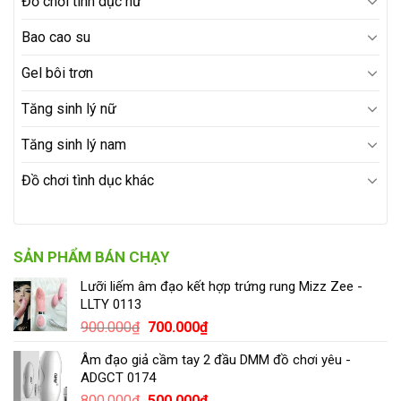
Đồ chơi tình dục nữ
Bao cao su
Gel bôi trơn
Tăng sinh lý nữ
Tăng sinh lý nam
Đồ chơi tình dục khác
SẢN PHẨM BÁN CHẠY
Lưỡi liếm âm đạo kết hợp trứng rung Mizz Zee -
LLTY 0113
900.000
₫
700.000
₫
Âm đạo giả cầm tay 2 đầu DMM đồ chơi yêu -
ADGCT 0174
800.000
₫
500.000
₫