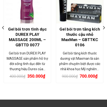
Gel bôi trơn tình dục
Gel bôi trơn tăng kích
DUREX PLAY
thước cậu nhỏ
MASSAGE 200ML –
MaxMan – GBTTKC
GBTTD 0077
0106
Gel bôi trơn DUREX PLAY
Gel bôi tăng kích thước
MASSAGE sản phẩm hỗ trợ
dương vật Maxman là sản
đời sống tình dục đến từ
phẩm chuyên biệt được các
thương hiệu Durex của…
nhà khoa học Mỹ nghiên…
350.000
₫
700.000
₫
400.000
₫
900.000
₫