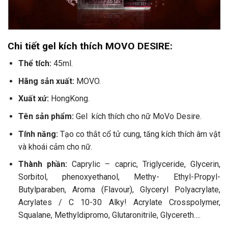
Chi tiết gel kích thích MOVO DESIRE:
Thể tích:
45ml.
Hãng sản xuất:
MOVO.
Xuất xứ:
HongKong.
Tên sản phẩm:
Gel kích thích cho nữ MoVo Desire.
Tính năng:
Tạo co thắt cổ tử cung, tăng kích thích âm vật
và khoái cảm cho nữ.
Thành phần:
Caprylic – capric, Triglyceride, Glycerin,
Sorbitol, phenoxyethanol, Methy- Ethyl-Propyl-
Butylparaben, Aroma (Flavour), Glyceryl Polyacrylate,
Acrylates / C 10-30 Alky!
Acrylate Crosspolymer,
Squalane, Methyldipromo, Glutaronitrile, Glycereth….