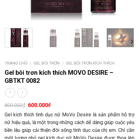
TRANG CHỦ
GEL BÔI TRƠN
GEL BÔI TRƠN KÍCH THÍCH
/
/
Gel bôi trơn kích thích MOVO DESIRE –
GBTKT 0082
600.000
₫
₫
800.000
Gel kích thích tình dục nữ MoVo Desire là sản phẩm hỗ trợ
nữ hiệu quả, là một trong những cách dể dàng giúp cuộc yêu
bền lâu giúp cải thiện đời sống tình dục của chị em. Chỉ cần
một lượng nhỏ gel kích dục nữ MoVo Desire được thoa lên