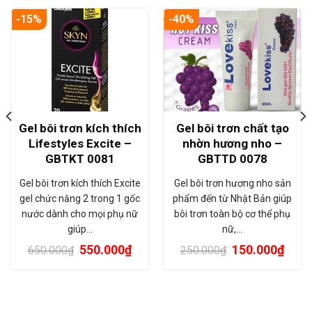
-15%
-40%
Gel bôi trơn kích thích
Gel bôi trơn chất tạo
Lifestyles Excite –
nhờn hương nho –
GBTKT 0081
GBTTD 0078
Gel bôi trơn kích thích Excite
Gel bôi trơn hương nho sản
gel chức năng 2 trong 1 gốc
phẩm đến từ Nhật Bản giúp
nước dành cho mọi phụ nữ
bôi trơn toàn bộ cơ thể phụ
giúp…
nữ,…
550.000
₫
150.000
₫
650.000
₫
250.000
₫