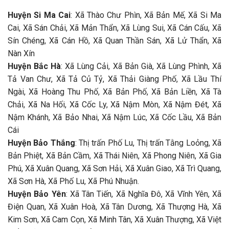
Huyện Si Ma Cai
: Xã Thào Chư Phìn, Xã Bản Mế, Xã Si Ma
Cai, Xã Sán Chải, Xã Mản Thẩn, Xã Lùng Sui, Xã Cán Cấu, Xã
Sín Chéng, Xã Cán Hồ, Xã Quan Thần Sán, Xã Lử Thẩn, Xã
Nàn Xín
Huyện Bắc Hà
: Xã Lùng Cải, Xã Bản Già, Xã Lùng Phình, Xã
Tả Van Chư, Xã Tả Củ Tỷ, Xã Thải Giàng Phố, Xã Lầu Thí
Ngài, Xã Hoàng Thu Phố, Xã Bản Phố, Xã Bản Liền, Xã Tà
Chải, Xã Na Hối, Xã Cốc Ly, Xã Nậm Mòn, Xã Nậm Đét, Xã
Nậm Khánh, Xã Bảo Nhai, Xã Nậm Lúc, Xã Cốc Lầu, Xã Bản
Cái
Huyện Bảo Thắng
: Thị trấn Phố Lu, Thị trấn Tằng Loỏng, Xã
Bản Phiệt, Xã Bản Cầm, Xã Thái Niên, Xã Phong Niên, Xã Gia
Phú, Xã Xuân Quang, Xã Sơn Hải, Xã Xuân Giao, Xã Trì Quang,
Xã Sơn Hà, Xã Phố Lu, Xã Phú Nhuận.
Huyện Bảo Yên
: Xã Tân Tiến, Xã Nghĩa Đô, Xã Vĩnh Yên, Xã
Điện Quan, Xã Xuân Hoà, Xã Tân Dương, Xã Thượng Hà, Xã
Kim Sơn, Xã Cam Cọn, Xã Minh Tân, Xã Xuân Thượng, Xã Việt