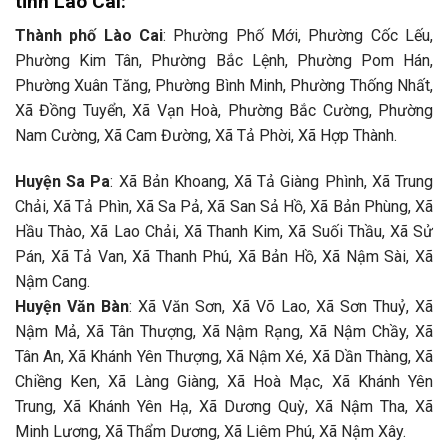
tỉnh Lào Cai:
Thành phố Lào Cai
: Phường Phố Mới, Phường Cốc Lếu,
Phường Kim Tân, Phường Bắc Lệnh, Phường Pom Hán,
Phường Xuân Tăng, Phường Bình Minh, Phường Thống Nhất,
Xã Đồng Tuyển, Xã Vạn Hoà, Phường Bắc Cường, Phường
Nam Cường, Xã Cam Đường, Xã Tả Phời, Xã Hợp Thành.
Huyện Sa Pa
: Xã Bản Khoang, Xã Tả Giàng Phình, Xã Trung
Chải, Xã Tả Phìn, Xã Sa Pả, Xã San Sả Hồ, Xã Bản Phùng, Xã
Hầu Thào, Xã Lao Chải, Xã Thanh Kim, Xã Suối Thầu, Xã Sử
Pán, Xã Tả Van, Xã Thanh Phú, Xã Bản Hồ, Xã Nậm Sài, Xã
Nậm Cang.
Huyện Văn Bàn
: Xã Văn Sơn, Xã Võ Lao, Xã Sơn Thuỷ, Xã
Nậm Mả, Xã Tân Thượng, Xã Nậm Rạng, Xã Nậm Chầy, Xã
Tân An, Xã Khánh Yên Thượng, Xã Nậm Xé, Xã Dần Thàng, Xã
Chiềng Ken, Xã Làng Giàng, Xã Hoà Mạc, Xã Khánh Yên
Trung, Xã Khánh Yên Hạ, Xã Dương Quỳ, Xã Nậm Tha, Xã
Minh Lương, Xã Thẩm Dương, Xã Liêm Phú, Xã Nậm Xây.