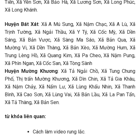
Tiến, Xã Yên Sơn, Xã Bảo Hà, Xã Lương Sơn, Xã Long Phúc,
Xã Long Khánh.
Huyện Bát Xát
: Xã A Mú Sung, Xã Nậm Chạc, Xã A Lù, Xã
Trịnh Tường, Xã Ngải Thầu, Xã Y Tý, Xã Cốc Mỳ, Xã Dền
Sáng, Xã Bản Vược, Xã Sàng Ma Sáo, Xã Bản Qua, Xã
Mường Vi, Xã Dền Thàng, Xã Bản Xèo, Xã Mường Hum, Xã
Trung Lèng Hồ, Xã Quang Kim, Xã Pa Cheo, Xã Nậm Pung,
Xã Phìn Ngan, Xã Cốc San, Xã Tòng Sành
Huyện Mường Khương
: Xã Tả Ngải Chồ, Xã Tung Chung
Phố, Thị trấn Mường Khương, Xã Dìn Chin, Xã Tả Gia Khâu,
Xã Nậm Chảy, Xã Nấm Lư, Xã Lùng Khấu Nhin, Xã Thanh
Bình, Xã Cao Sơn, Xã Lùng Vai, Xã Bản Lầu, Xã La Pan Tẩn,
Xã Tả Thàng, Xã Bản Sen.
từ khóa liên quan:
Cách làm video rung lắc.