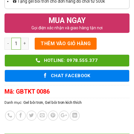
Tặng gel bôi trơn cho đơn hàng đồ chơi từ 500k
MUA NGAY
Gọi điện xác nhận và giao hàng tận nơi
Số lượng
THÊM VÀO GIỎ HÀNG
HOTLINE: 0978.555.377
CHAT FACEBOOK
Mã:
GBTKT 0086
Danh mục:
Gel bôi trơn
,
Gel bôi trơn kích thích