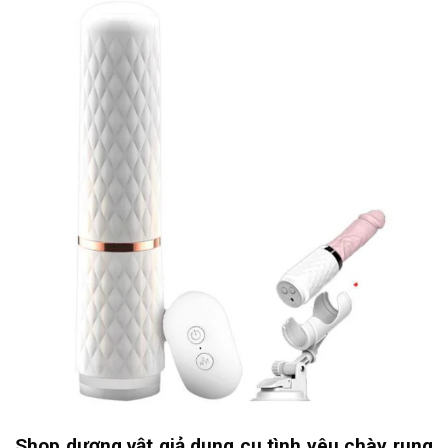
Shop dương vật giả dụng cụ tình yêu chày rung