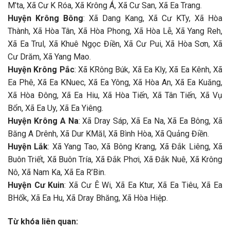
M’ta, Xã Cư K Róa, Xã Krông Á, Xã Cư San, Xã Ea Trang.
Huyện Krông Bông
: Xã Dang Kang, Xã Cư KTy, Xã Hòa
Thành, Xã Hòa Tân, Xã Hòa Phong, Xã Hòa Lễ, Xã Yang Reh,
Xã Ea Trul, Xã Khuê Ngọc Điền, Xã Cư Pui, Xã Hòa Sơn, Xã
Cư Drăm, Xã Yang Mao.
Huyện Krông Pắc
: Xã KRông Búk, Xã Ea Kly, Xã Ea Kênh, Xã
Ea Phê, Xã Ea KNuec, Xã Ea Yông, Xã Hòa An, Xã Ea Kuăng,
Xã Hòa Đông, Xã Ea Hiu, Xã Hòa Tiến, Xã Tân Tiến, Xã Vụ
Bổn, Xã Ea Uy, Xã Ea Yiêng.
Huyện Krông A Na
: Xã Dray Sáp, Xã Ea Na, Xã Ea Bông, Xã
Băng A Drênh, Xã Dur KMăl, Xã Bình Hòa, Xã Quảng Điền.
Huyện Lắk
: Xã Yang Tao, Xã Bông Krang, Xã Đắk Liêng, Xã
Buôn Triết, Xã Buôn Tría, Xã Đắk Phơi, Xã Đắk Nuê, Xã Krông
Nô, Xã Nam Ka, Xã Ea R’Bin.
Huyện Cư Kuin
: Xã Cư Ê Wi, Xã Ea Ktur, Xã Ea Tiêu, Xã Ea
BHốk, Xã Ea Hu, Xã Dray Bhăng, Xã Hòa Hiệp.
Từ khóa liên quan: