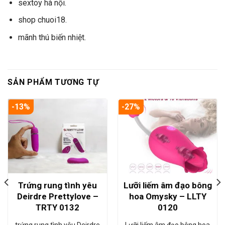
sextoy hà nội.
shop chuoi18.
mãnh thú biến nhiệt.
SẢN PHẨM TƯƠNG TỰ
-13%
-27%
Trứng rung tình yêu
Lưỡi liếm âm đạo bông
Deirdre Prettylove –
hoa Omysky – LLTY
TRTY 0132
0120
trứng rung tình yêu Deirdre
Lưỡi liếm âm đạo bông hoa