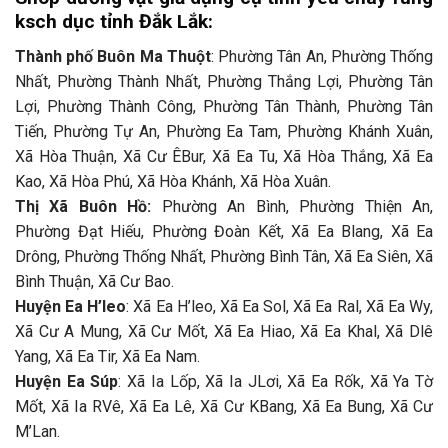
ksch dục tỉnh Đắk Lắk:
Thành phố Buôn Ma Thuột
: Phường Tân An, Phường Thống
Nhất, Phường Thành Nhất, Phường Thắng Lợi, Phường Tân
Lợi, Phường Thành Công, Phường Tân Thành, Phường Tân
Tiến, Phường Tự An, Phường Ea Tam, Phường Khánh Xuân,
Xã Hòa Thuận, Xã Cư ÊBur, Xã Ea Tu, Xã Hòa Thắng, Xã Ea
Kao, Xã Hòa Phú, Xã Hòa Khánh, Xã Hòa Xuân.
Thị Xã Buôn Hồ:
Phường An Bình, Phường Thiện An,
Phường Đạt Hiếu, Phường Đoàn Kết, Xã Ea Blang, Xã Ea
Drông, Phường Thống Nhất, Phường Bình Tân, Xã Ea Siên, Xã
Bình Thuận, Xã Cư Bao.
Huyện Ea H’leo
: Xã Ea H’leo, Xã Ea Sol, Xã Ea Ral, Xã Ea Wy,
Xã Cư A Mung, Xã Cư Mốt, Xã Ea Hiao, Xã Ea Khal, Xã Dlê
Yang, Xã Ea Tir, Xã Ea Nam.
Huyện Ea Súp
: Xã Ia Lốp, Xã Ia JLơi, Xã Ea Rốk, Xã Ya Tờ
Mốt, Xã Ia RVê, Xã Ea Lê, Xã Cư KBang, Xã Ea Bung, Xã Cư
M’Lan.