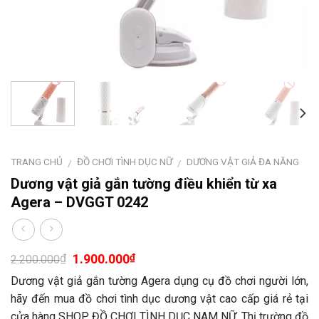
TRANG CHỦ
ĐỒ CHƠI TÌNH DỤC NỮ
DƯƠNG VẬT GIẢ ĐA NĂNG
/
/
Dương vật giả gắn tường điều khiển từ xa
Agera – DVGGT 0242
1.900.000
₫
₫
2.200.000
Dương vật giả gắn tường Agera dụng cụ đồ chơi người lớn,
hãy đến mua đồ chơi tình dục dương vật cao cấp giá rẻ tại
cửa hàng SHOP ĐỒ CHƠI TÌNH DỤC NAM NỮ. Thị trường đồ