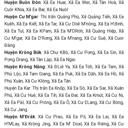
Huyện Buôn Đôn
: Xã Ea Huar, Xã Ea Wer, Xã Tân Hoà, Xã
Cuôr KNia, Xã Ea Bar, Xã Ea Nuôl
Huyện Cư M’gar
: Thị trấn Quảng Phú, Xã Quảng Tiến, Xã Ea
Kuêh, Xã Ea Kiết, Xã Ea Tar, Xã Cư Dliê M’nông, Xã Ea H’đinh,
Xã Ea Tul, Xã Ea KPam, Xã Ea M’DRóh, Xã Quảng Hiệp, Xã
Cư M’gar, Xã Ea D’Rơng, Xã Ea M’nang, Xã Cư Suê, Xã Cuor
Đăng.
Huyện Krông Búk
: Xã Chư KBô, Xã Cư Pơng, Xã Ea Sin, Xã
Pơng Drang, Xã Tân Lập, Xã Ea Ngai.
Huyện Krông Năng:
Xã ĐLiê Ya, Xã Ea Tóh, Xã Ea Tam, Xã
Phú Lộc, Xã Tam Giang, Xã Ea Puk, Xã Ea Dăh, Xã Ea Hồ, Xã
Phú Xuân, Xã Cư Klông, Xã Ea Tân
Huyện Ea Kar: Thị trấn Ea Knốp, Xã Ea Sô, Xã Ea Sar, Xã Xuân
Phú, Xã Cư Huê, Xã Ea Tih, Xã Ea Đar, Xã Ea Kmút, Xã Cư Ni,
Xã Ea Păl, Xã Cư Prông, Xã Ea Ô, Xã Cư ELang, Xã Cư Bông,
Xã Cư Jang.
Huyện M’Đrắk
: Xã Cư Prao, Xã Ea Pil, Xã Ea Lai, Xã Ea
H’MLay, Xã Krông Jing, Xã Ea M’ Doal, Xã Ea Riêng, Xã Cư