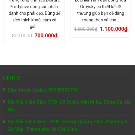
Prettylove dòng sản phẩm
Omysky có thiết kế dễ
dành cho phái đẹp. Dùng để
thương giúp bạn dễ dàng
kích thích khoái cảm và
mang theo và cho…
giải…
1.100.000
₫
1.500.000
₫
700.000
₫
800.000
₫
LIÊN HỆ
Điện thoại: (zalo): 0978555377)
Địa Chỉ Miền Bắc: 77 Đ. Lê Duẩn, Văn Miếu, Đống Đa, Hà
Nội.
Địa Chỉ Miền Nam:
39 Đ. Dương Quảng Hàm, Phường 5,
Gò Vấp, Thành phố Hồ Chí Minh