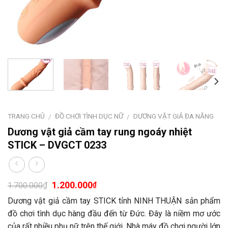
TRANG CHỦ
ĐỒ CHƠI TÌNH DỤC NỮ
DƯƠNG VẬT GIẢ ĐA NĂNG
/
/
Dương vật giả cầm tay rung ngoáy nhiệt
STICK – DVGCT 0233
1.200.000
₫
₫
1.700.000
Dương vật giả cầm tay STICK tỉnh NINH THUẬN sản phẩm
đồ chơi tình dục hàng đầu đến từ Đức. Đây là niềm mơ ước
của rất nhiều phụ nữ trên thế giới. Nhà máy đồ chơi người lớn