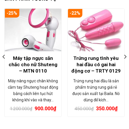
-25%
-22%
Máy tập ngực săn
Trứng rung tình yêu
chắc cho nữ Shuteng
hai đầu có gai hai
– MTN 0110
động cơ – TRTY 0129
Máy nâng ngực chân không
Trứng rung hai đầu là sản
cầm tay Shuteng hoạt động
phẩm trứng rung giá rẻ
bằng cách liên tục hút
được sản xuất tại Baila. Nó
không khí vào và thay…
dùng để kích…
900.000
₫
350.000
₫
1.200.000
₫
450.000
₫