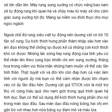
sẽ lớn dần lên. Máy rung sung sướng có chức năng bao nam
sẽ tự động rung khi quan hệ và chảy máu từ máy sẽ cho cảm
giác sung sướng tột độ. Mang lại niềm vui đích thực cho mọi
ngóc ngách.
Ngoài chế độ rung siêu việt tự động nén dương vật có tới 10
tần số rung. Sự kích thích hưng phấn thâm nhập sâu hơn vào
âm đạo không thể chống lại được kể cả những cơn kích thích
khó có được. Những làn sóng hay rung động của tình yêu cứ
thế nhân lên theo cung bậc khiến chị em sung sướng, thăng
hoa trong niềm vui thỏa mãn những ham muốn về thể xác lẫn
tinh thần. Thật tuyệt vời và đôi khi còn đẹp hơn cả việc làm
tình với người ấy mà bạn có thể cảm nhận được khi chạm
vào cô ấy lần đầu tiên. Dương vật giả STICK còn là một trợ
thủ vô cùng hiệu quả cho nam giới trong quá trình quan hệ
tình dục. Bạn có thể sử dụng để kích thích hưng phấn cho nữ
trong màn dạo đầu. Sau màn dạo đầu nóng bỏng, hai chị em
gắn bó với nhau hơn nữa bằng sự đam mê và máu lửa.