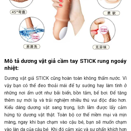
Mô tả dương vật giả cầm tay STICK rung ngoáy
nhiệt:
Dương vật giả STICK cũng hoàn toàn không thấm nước. Vì
vậy bạn có thể đeo thoải mái để tự sướng hay làm tình ở
những nơi ẩm ướt như bãi biển, bồn tắm, bể bơi. Để tăng
thêm sự mới lạ và trải nghiệm nhiều thú vui độc đáo hơn.
Kiểu dáng dương vật sang trọng, lịch lãm được lấy cảm
hứng từ dương vật thật. Toàn bộ cơ thể mềm mại và mịn
màng, ngay khi bạn chạm vào cậu bé, bạn sẽ muốn chạm
vào làn da của cậu bé. Khi đó cảm xúc và sự phấn khích hơn