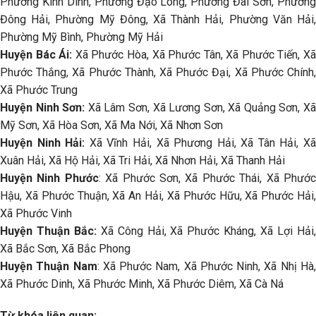
Phường Kinh Dinh, Phường Đạo Long, Phường Đài Sơn, Phường
Đông Hải, Phường Mỹ Đông, Xã Thành Hải, Phường Văn Hải,
Phường Mỹ Bình, Phường Mỹ Hải
Huyện Bác Ái:
Xã Phước Hòa, Xã Phước Tân, Xã Phước Tiến, X
Phước Thắng, Xã Phước Thành, Xã Phước Đại, Xã Phước Chính,
Xã Phước Trung
Huyện Ninh Sơn:
Xã Lâm Sơn, Xã Lương Sơn, Xã Quảng Sơn, X
Mỹ Sơn, Xã Hòa Sơn, Xã Ma Nới, Xã Nhơn Sơn
Huyện Ninh Hải:
Xã Vĩnh Hải, Xã Phương Hải, Xã Tân Hải, X
Xuân Hải, Xã Hộ Hải, Xã Tri Hải, Xã Nhơn Hải, Xã Thanh Hải
Huyện Ninh Phước
: Xã Phước Sơn, Xã Phước Thái, Xã Phướ
Hậu, Xã Phước Thuận, Xã An Hải, Xã Phước Hữu, Xã Phước Hải,
Xã Phước Vinh
Huyện Thuận Bắc:
Xã Công Hải, Xã Phước Kháng, Xã Lợi Hải
Xã Bắc Sơn, Xã Bắc Phong
Huyện Thuận Nam
: Xã Phước Nam, Xã Phước Ninh, Xã Nhị Hà
Xã Phước Dinh, Xã Phước Minh, Xã Phước Diêm, Xã Cà Ná
Từ khóa liên quan: