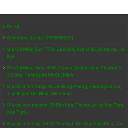
LIÊN HỆ
Điện thoại: (zalo): 0978555377)
Địa Chỉ Miền Bắc: 77 Đ. Lê Duẩn, Văn Miếu, Đống Đa, Hà
Nội.
Địa Chỉ Miền Nam:
39 Đ. Dương Quảng Hàm, Phường 5,
Gò Vấp, Thành phố Hồ Chí Minh
Địa chỉ miền trung: 96 Lê Hồng Phong, Phường Lê Lợi,
Thành phố Qui Nhơn, Bình Định.
Địa chỉ cao nguyên: 39 Bắc Kạn, Thắng Lợi, tp Kon Tum,
Kon Tum.
Địa chỉ miền tây: 39 Võ Văn Kiệt, An Hoà, Ninh Kiều, Cần