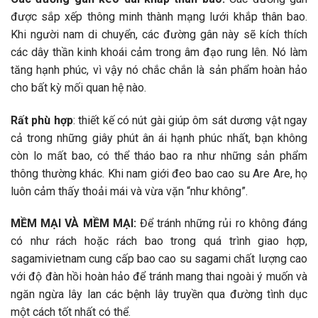
được sắp xếp thông minh thành mạng lưới khắp thân bao.
Khi người nam di chuyển, các đường gân này sẽ kích thích
các dây thần kinh khoái cảm trong âm đạo rung lên. Nó làm
tăng hạnh phúc, vì vậy nó chắc chắn là sản phẩm hoàn hảo
cho bất kỳ mối quan hệ nào.
Rất phù hợp
: thiết kế có nút gài giúp ôm sát dương vật ngay
cả trong những giây phút ân ái hạnh phúc nhất, bạn không
còn lo mất bao, có thể tháo bao ra như những sản phẩm
thông thường khác. Khi nam giới đeo bao cao su Are Are, họ
luôn cảm thấy thoải mái và vừa vặn “như không”.
MỀM MẠI VÀ MỀM MẠI:
Để tránh những rủi ro không đáng
có như rách hoặc rách bao trong quá trình giao hợp,
sagamivietnam cung cấp bao cao su sagami chất lượng cao
với độ đàn hồi hoàn hảo để tránh mang thai ngoài ý muốn và
ngăn ngừa lây lan các bệnh lây truyền qua đường tình dục
một cách tốt nhất có thể.