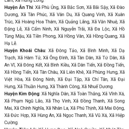
Lâm, Xã Hưng Long.
Huyện Ân Thi
: Xã Phù Ủng, Xã Bắc Sơn, Xã Bãi Sậy, Xã Đào
Dương, Xã Tân Phúc, Xã Vân Du, Xã Quang Vinh, Xã Xuân
Trúc, Xã Hoàng Hoa Thám, Xã Quảng Lãng, Xã Văn Nhuệ, Xã
Đặng Lễ, Xã Cẩm Ninh, Xã Nguyễn Trãi, Xã Đa Lộc, Xã Hồ
Tùng Mậu, Xã Tiền Phong, Xã Hồng Vân, Xã Hồng Quang, Xã
Hạ Lễ.
Huyện Khoái Châu
: Xã Đông Tảo, Xã Bình Minh, Xã Dạ
Trạch, Xã Hàm Tử, Xã Ông Đình, Xã Tân Dân, Xã Tứ Dân, Xã
An Vĩ, Xã Đông Kết, Xã Bình Kiều, Xã Dân Tiến, Xã Đồng Tiến,
Xã Hồng Tiến, Xã Tân Châu, Xã Liên Khê, Xã Phùng Hưng, Xã
Việt Hòa, Xã Đông Ninh, Xã Đại Tập, Xã Chí Tân, Xã Đại
Hưng, Xã Thuần Hưng, Xã Thành Công, Xã Nhuế Dương.
Huyện Kim Động
: Xã Nghĩa Dân, Xã Toàn Thắng, Xã Vĩnh Xá,
Xã Phạm Ngũ Lão, Xã Thọ Vinh, Xã Đồng Thanh, Xã Song
Mai, Xã Chính Nghĩa, Xã Nhân La, Xã Phú Thịnh, Xã Mai Động,
Xã Đức Hợp, Xã Hùng An, Xã Ngọc Thanh, Xã Vũ Xá, Xã Hiệp
Cường.