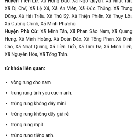
Huyện Tiên Lữ
: Xã Hưng Đạo, Xã Ngô Quyền, Xã Nhật Tân,
Xã Dị Chế, Xã Lệ Xá, Xã An Viên, Xã Đức Thắng, Xã Trung
Dũng, Xã Hải Triều, Xã Thủ Sỹ, Xã Thiện Phiến, Xã Thụy Lôi,
Xã Cương Chính, Xã Minh Phượng.
Huyện Phù Cừ:
Xã Minh Tân, Xã Phan Sào Nam, Xã Quang
Hưng, Xã Minh Hoàng, Xã Đoàn Đào, Xã Tống Phan, Xã Đình
Cao, Xã Nhật Quang, Xã Tiền Tiến, Xã Tam Đa, Xã Minh Tiến,
Xã Nguyên Hòa, Xã Tống Trân.
từ khóa liên quan:
vòng rung cho nam.
trung rung tinh yeu cuc manh.
trứng rung không dây mini.
trứng rung không dây giá rẻ.
trứng rung mp3.
trứng rung tiếng anh.