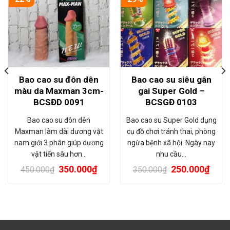
Bao cao su đôn dên
Bao cao su siêu gân
màu da Maxman 3cm-
gai Super Gold –
BCSĐD 0091
BCSGĐ 0103
Bao cao su đôn dên
Bao cao su Super Gold dụng
Maxman làm dài dương vật
cụ đồ chơi tránh thai, phòng
nam giới 3 phân giúp dương
ngừa bệnh xã hội. Ngày nay
vật tiến sâu hơn…
nhu cầu…
350.000
₫
250.000
₫
450.000
₫
350.000
₫