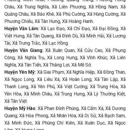
Châu, Xã Trung Nghĩa, Xã Liên Phương, Xã Hồng Nam, Xã
Quảng Châu, Xã Bảo Khê, Xã Phú Cường, Xã Hùng Cường, Xã
Phương Chiểu, Xã Tân Hưng, Xã Hoàng Hanh.
Huyện Văn Lâm:
Xã Lạc Đạo, Xã Chỉ Đạo, Xã Đại Đồng, Xã
Việt Hưng, Xã Tân Quang, Xã Đình Dù, Xã Minh Hải, Xã Lương
Tài, Xã Trưng Trắc, Xã Lạc Hồng.
Huyện Văn Giang
: Xã Xuân Quan, Xã Cửu Cao, Xã Phụng
Công, Xã Nghĩa Trụ, Xã Long Hưng, Xã Vĩnh Khúc, Xã Liên
Nghĩa, Xã Tân Tiến, Xã Thắng Lợi, Xã Mễ Sở.
Huyện Yên Mỹ:
Xã Giai Phạm, Xã Nghĩa Hiệp, Xã Đồng Than,
Xã Ngọc Long, Xã Liêu Xá, Xã Hoàn Long, Xã Tân Lập, Xã
Thanh Long, Xã Yên Phú, Xã Việt Cường, Xã Trung Hòa, Xã
Yên Hòa, Xã Minh Châu, Xã Trung Hưng, Xã Lý Thường Kiệt,
Xã Tân Việt.
Huyện Mỹ Hào
: Xã Phan Đình Phùng, Xã Cẩm Xá, Xã Dương
Quang, Xã Hòa Phong, Xã Nhân Hòa, Xã Dị Sử, Xã Bạch Sam,
Xã Minh Đức, Xã Phùng Chí Kiên, Xã Xuân Dục, Xã Ngọc