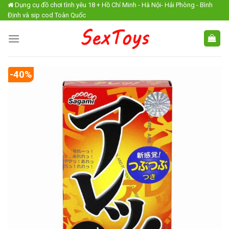
Skip
Dụng cụ đồ chơi tình yêu 18 + Hồ Chí Minh - Hà Nội- Hải Phòng - Bình
Định và sip cod Toàn Quốc
to
content
-40%