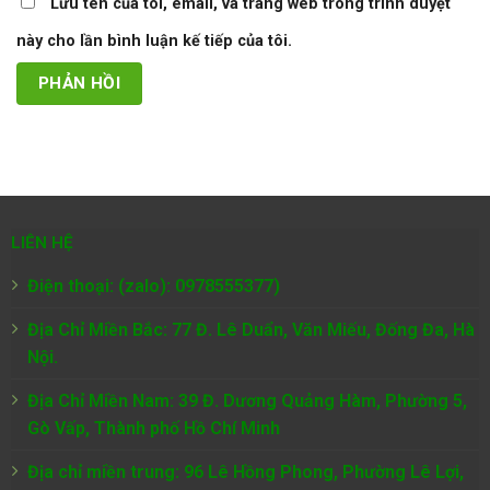
Lưu tên của tôi, email, và trang web trong trình duyệt
này cho lần bình luận kế tiếp của tôi.
LIÊN HỆ
Điện thoại: (zalo): 0978555377)
Địa Chỉ Miền Bắc: 77 Đ. Lê Duẩn, Văn Miếu, Đống Đa, Hà
Nội.
Địa Chỉ Miền Nam:
39 Đ. Dương Quảng Hàm, Phường 5,
Gò Vấp, Thành phố Hồ Chí Minh
Địa chỉ miền trung: 96 Lê Hồng Phong, Phường Lê Lợi,