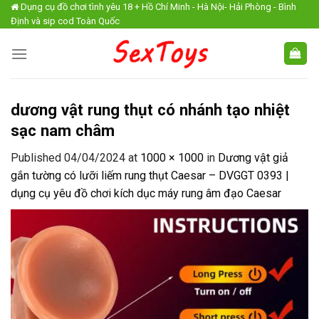
Skip
Dụng cụ đồ chơi tình yêu 18 + Hồ Chí Minh - Hà Nội- Hải Phòng - Bình
Định và sip cod Toàn Quốc
to
content
dương vật rung thụt có nhánh tạo nhiệt
sạc nam châm
Published
04/04/2024
at
1000 × 1000
in
Dương vật giả
gắn tường có lưỡi liếm rung thụt Caesar – DVGGT 0393 |
dụng cụ yêu đồ chơi kích dục máy rung âm đạo Caesar