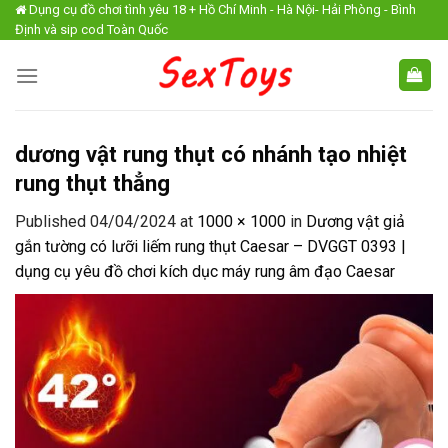
Skip
Dụng cụ đồ chơi tình yêu 18 + Hồ Chí Minh - Hà Nội- Hải Phòng - Bình
Định và sip cod Toàn Quốc
to
content
dương vật rung thụt có nhánh tạo nhiệt
rung thụt thẳng
Published
04/04/2024
at
1000 × 1000
in
Dương vật giả
gắn tường có lưỡi liếm rung thụt Caesar – DVGGT 0393 |
dụng cụ yêu đồ chơi kích dục máy rung âm đạo Caesar