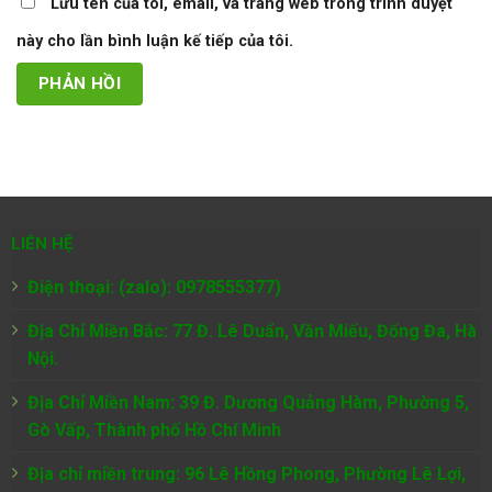
Lưu tên của tôi, email, và trang web trong trình duyệt
này cho lần bình luận kế tiếp của tôi.
LIÊN HỆ
Điện thoại: (zalo): 0978555377)
Địa Chỉ Miền Bắc: 77 Đ. Lê Duẩn, Văn Miếu, Đống Đa, Hà
Nội.
Địa Chỉ Miền Nam:
39 Đ. Dương Quảng Hàm, Phường 5,
Gò Vấp, Thành phố Hồ Chí Minh
Địa chỉ miền trung: 96 Lê Hồng Phong, Phường Lê Lợi,