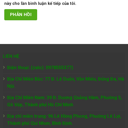
này cho lần bình luận kế tiếp của tôi.
LIÊN HỆ
Điện thoại: (zalo): 0978555377)
Địa Chỉ Miền Bắc: 77 Đ. Lê Duẩn, Văn Miếu, Đống Đa, Hà
Nội.
Địa Chỉ Miền Nam:
39 Đ. Dương Quảng Hàm, Phường 5,
Gò Vấp, Thành phố Hồ Chí Minh
Địa chỉ miền trung: 96 Lê Hồng Phong, Phường Lê Lợi,
Thành phố Qui Nhơn, Bình Định.