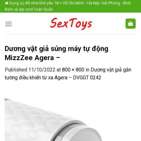
Skip
Dụng cụ đồ chơi tình yêu 18 + Hồ Chí Minh - Hà Nội- Hải Phòng - Bình
Định và sip cod Toàn Quốc
to
content
Dương vật giả súng máy tự động
MizzZee Agera –
Published
11/10/2022
at
800 × 800
in
Dương vật giả gắn
tường điều khiển từ xa Agera – DVGGT 0242