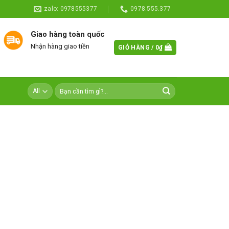
zalo: 0978555377
0978.555.377
Giao hàng toàn quốc
Nhận hàng giao tiền
GIỎ HÀNG /
0
₫