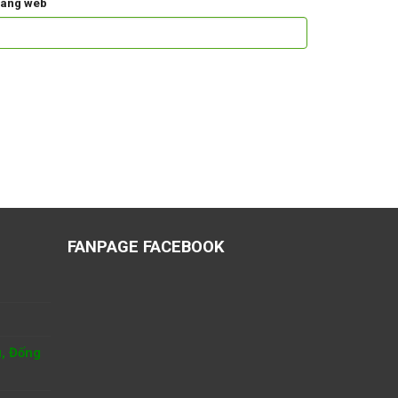
rang web
FANPAGE FACEBOOK
u, Đống