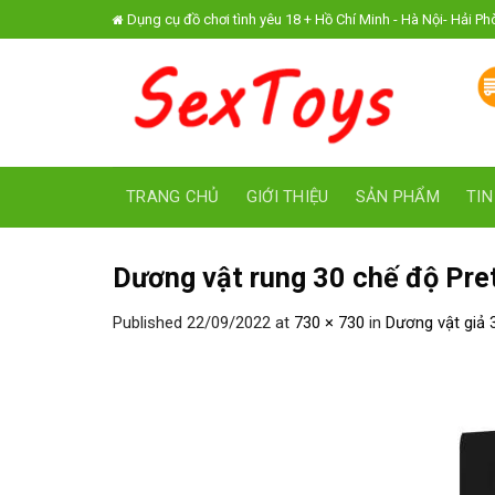
Skip
Dụng cụ đồ chơi tình yêu 18 + Hồ Chí Minh - Hà Nội- Hải P
to
content
TRANG CHỦ
GIỚI THIỆU
SẢN PHẨM
TIN
Dương vật rung 30 chế độ Pre
Published
22/09/2022
at
730 × 730
in
Dương vật giả 