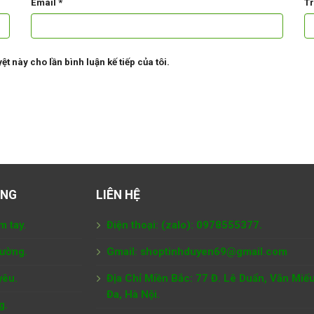
Email
*
T
ệt này cho lần bình luận kế tiếp của tôi.
ÀNG
LIÊN HỆ
m tay.
Điện thoại: (zalo): 0978555377.
tường.
Gmail: shoptinhduyen69@gmail.com
yêu.
Địa Chỉ Miền Bắc: 77 Đ. Lê Duẩn, Văn Miế
Đa, Hà Nội.
g.