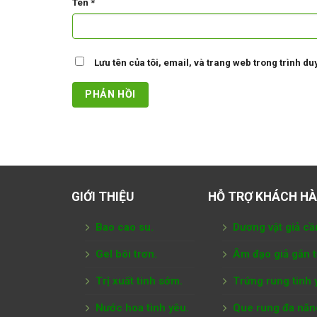
Tên
*
Lưu tên của tôi, email, và trang web trong trình duy
GIỚI THIỆU
HỖ TRỢ KHÁCH H
Bao cao su.
Dương vật giả cầ
Gel bôi trơn.
Âm đạo giả gắn 
Trị xuất tinh sớm.
Trứng rung tình 
Nước hoa tình yêu.
Que rung đa năn