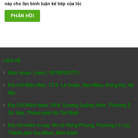
này cho lần bình luận kế tiếp của tôi.
LIÊN HỆ
Điện thoại: (zalo): 0978555377)
Địa Chỉ Miền Bắc: 77 Đ. Lê Duẩn, Văn Miếu, Đống Đa, Hà
Nội.
Địa Chỉ Miền Nam:
39 Đ. Dương Quảng Hàm, Phường 5,
Gò Vấp, Thành phố Hồ Chí Minh
Địa chỉ miền trung: 96 Lê Hồng Phong, Phường Lê Lợi,
Thành phố Qui Nhơn, Bình Định.