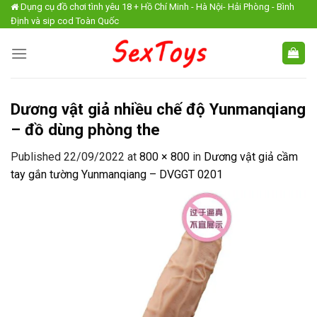
Skip
Dụng cụ đồ chơi tình yêu 18 + Hồ Chí Minh - Hà Nội- Hải Phòng - Bình
Định và sip cod Toàn Quốc
to
content
Dương vật giả nhiều chế độ Yunmanqiang
– đồ dùng phòng the
Published
22/09/2022
at
800 × 800
in
Dương vật giả cầm
tay gắn tường Yunmanqiang – DVGGT 0201