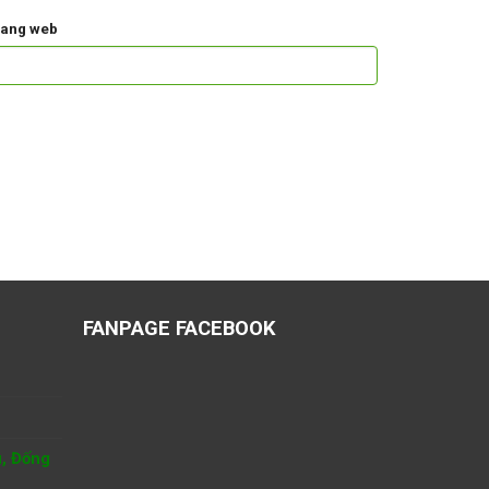
rang web
FANPAGE FACEBOOK
u, Đống