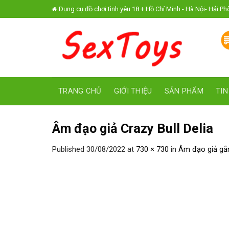
Skip
Dụng cụ đồ chơi tình yêu 18 + Hồ Chí Minh - Hà Nội- Hải P
to
content
TRANG CHỦ
GIỚI THIỆU
SẢN PHẨM
TIN
Âm đạo giả Crazy Bull Delia
Published
30/08/2022
at
730 × 730
in
Âm đạo giả gắn