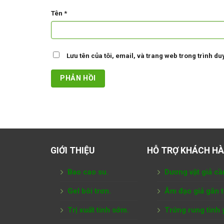
Tên
*
Lưu tên của tôi, email, và trang web trong trình duy
GIỚI THIỆU
HỖ TRỢ KHÁCH H
Bao cao su.
Dương vật giả cầ
Gel bôi trơn.
Âm đạo giả gắn 
Trị xuất tinh sớm.
Trứng rung tình 