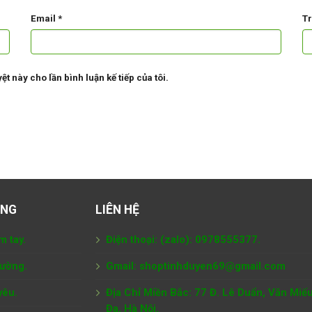
Email
*
T
ệt này cho lần bình luận kế tiếp của tôi.
ÀNG
LIÊN HỆ
m tay.
Điện thoại: (zalo): 0978555377.
tường.
Gmail: shoptinhduyen69@gmail.com
yêu.
Địa Chỉ Miền Bắc: 77 Đ. Lê Duẩn, Văn Miế
Đa, Hà Nội.