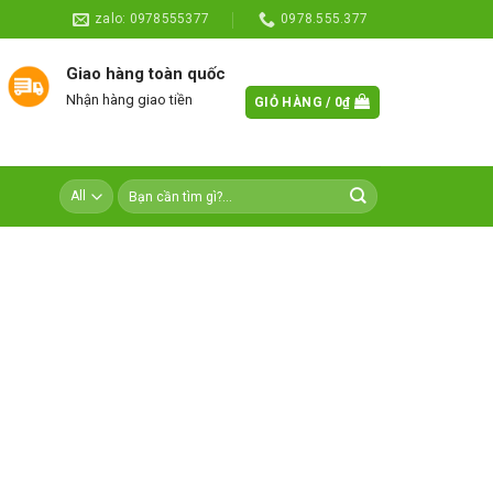
zalo: 0978555377
0978.555.377
Giao hàng toàn quốc
Nhận hàng giao tiền
GIỎ HÀNG /
0
₫