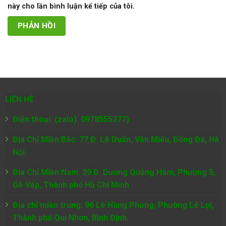
này cho lần bình luận kế tiếp của tôi.
LIÊN HỆ
Điện thoại: (zalo): 0978555377)
Địa Chỉ Miền Bắc: 77 Đ. Lê Duẩn, Văn Miếu, Đống Đa, Hà
Nội.
Địa Chỉ Miền Nam:
39 Đ. Dương Quảng Hàm, Phường 5,
Gò Vấp, Thành phố Hồ Chí Minh
Địa chỉ miền trung: 96 Lê Hồng Phong, Phường Lê Lợi,
Thành phố Qui Nhơn, Bình Định.