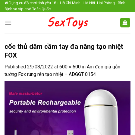
Skip
Dụng cụ đồ chơi tình yêu 18 + Hồ Chí Minh - Hà Nội- Hải Phòng - Bình
Định và sip cod Toàn Quốc
to
content
cốc thủ dâm cầm tay đa năng tạo nhiệt
FOX
Published
29/08/2022
at
600 × 600
in
Âm đạo giả gắn
tường Fox rung rên tạo nhiệt – ADGGT 0154