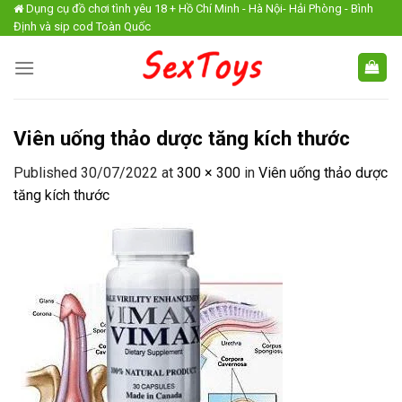
Skip
Dụng cụ đồ chơi tình yêu 18 + Hồ Chí Minh - Hà Nội- Hải Phòng - Bình
Định và sip cod Toàn Quốc
to
content
Viên uống thảo dược tăng kích thước
Published
30/07/2022
at
300 × 300
in
Viên uống thảo dược
tăng kích thước