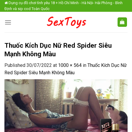
Skip
Dụng cụ đồ chơi tình yêu 18 + Hồ Chí Minh - Hà Nội- Hải Phòng - Bình
Định và sip cod Toàn Quốc
to
content
Thuốc Kích Dục Nữ Red Spider Siêu
Mạnh Không Màu
Published
30/07/2022
at
1000 × 564
in
Thuốc Kích Dục Nữ
Red Spider Siêu Mạnh Không Màu