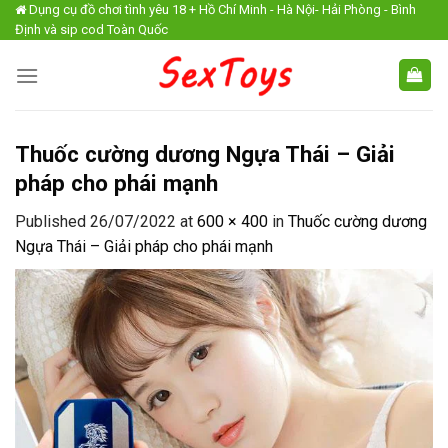
Skip
Dụng cụ đồ chơi tình yêu 18 + Hồ Chí Minh - Hà Nội- Hải Phòng - Bình
Định và sip cod Toàn Quốc
to
content
Thuốc cường dương Ngựa Thái – Giải
pháp cho phái mạnh
Published
26/07/2022
at
600 × 400
in
Thuốc cường dương
Ngựa Thái – Giải pháp cho phái mạnh