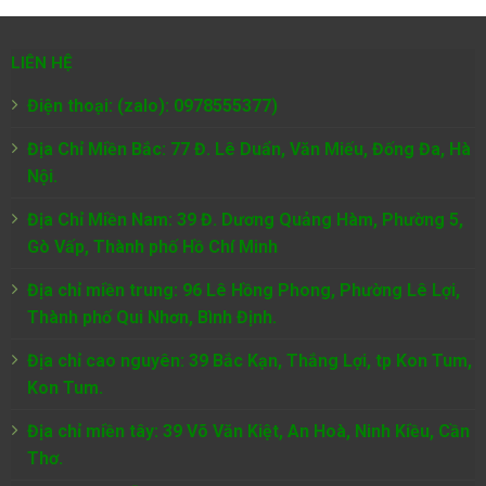
LIÊN HỆ
Điện thoại: (zalo): 0978555377)
Địa Chỉ Miền Bắc: 77 Đ. Lê Duẩn, Văn Miếu, Đống Đa, Hà
Nội.
Địa Chỉ Miền Nam:
39 Đ. Dương Quảng Hàm, Phường 5,
Gò Vấp, Thành phố Hồ Chí Minh
Địa chỉ miền trung: 96 Lê Hồng Phong, Phường Lê Lợi,
Thành phố Qui Nhơn, Bình Định.
Địa chỉ cao nguyên: 39 Bắc Kạn, Thắng Lợi, tp Kon Tum,
Kon Tum.
Địa chỉ miền tây: 39 Võ Văn Kiệt, An Hoà, Ninh Kiều, Cần
Thơ.