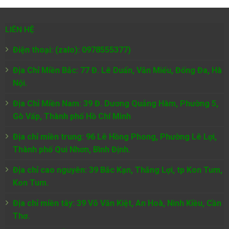
LIÊN HỆ
Điện thoại: (zalo): 0978555377)
Địa Chỉ Miền Bắc: 77 Đ. Lê Duẩn, Văn Miếu, Đống Đa, Hà
Nội.
Địa Chỉ Miền Nam:
39 Đ. Dương Quảng Hàm, Phường 5,
Gò Vấp, Thành phố Hồ Chí Minh
Địa chỉ miền trung: 96 Lê Hồng Phong, Phường Lê Lợi,
Thành phố Qui Nhơn, Bình Định.
Địa chỉ cao nguyên: 39 Bắc Kạn, Thắng Lợi, tp Kon Tum,
Kon Tum.
Địa chỉ miền tây: 39 Võ Văn Kiệt, An Hoà, Ninh Kiều, Cần
Thơ.