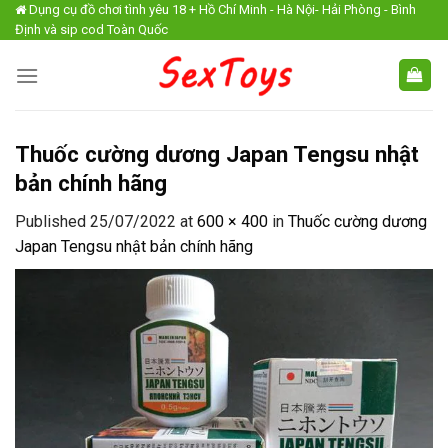
Skip
Dụng cụ đồ chơi tình yêu 18 + Hồ Chí Minh - Hà Nội- Hải Phòng - Bình
Định và sip cod Toàn Quốc
to
content
Thuốc cường dương Japan Tengsu nhật
bản chính hãng
Published
25/07/2022
at
600 × 400
in
Thuốc cường dương
Japan Tengsu nhật bản chính hãng