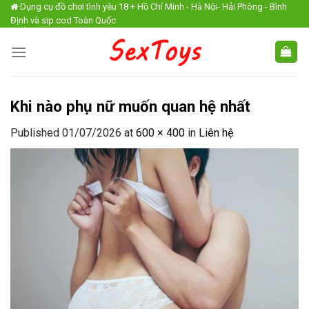
Skip
Dụng cụ đồ chơi tình yêu 18 + Hồ Chí Minh - Hà Nội- Hải Phòng - Bình
Định và sip cod Toàn Quốc
to
content
Khi nào phụ nữ muốn quan hệ nhất
Published
01/07/2026
at
600 × 400
in
Liên hệ