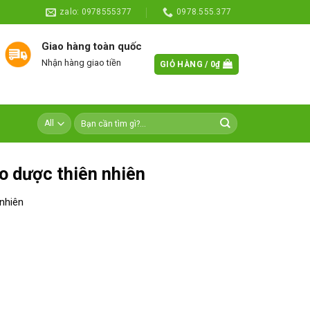
zalo: 0978555377
0978.555.377
Giao hàng toàn quốc
Nhận hàng giao tiền
GIỎ HÀNG /
0
₫
o dược thiên nhiên
nhiên