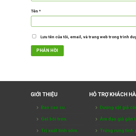
Tên
*
Lưu tên của tôi, email, và trang web trong trình duy
GIỚI THIỆU
HỖ TRỢ KHÁCH H
Bao cao su.
Dương vật giả cầ
Gel bôi trơn.
Âm đạo giả gắn 
Trị xuất tinh sớm.
Trứng rung tình 