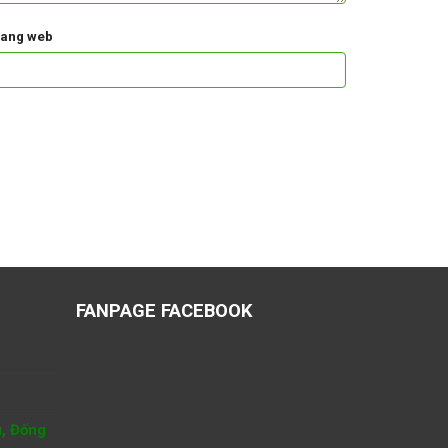
rang web
FANPAGE FACEBOOK
u, Đống