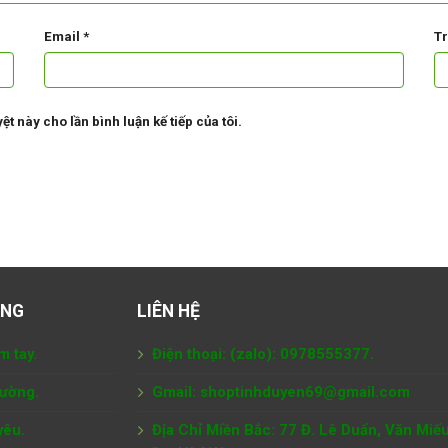
Email
*
T
ệt này cho lần bình luận kế tiếp của tôi.
ÀNG
LIÊN HỆ
m tay.
Điện thoại: (zalo): 0978555377.
tường.
Gmail: shoptinhduyen69@gmail.com
yêu.
Địa Chỉ Miền Bắc: 77 Đ. Lê Duẩn, Văn Miế