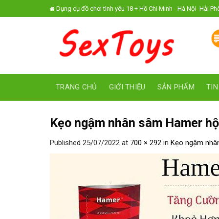
Skip
Dụng cụ đồ chơi tình yêu 18 + Hồ Chí Minh - Hà Nội- Hải P
to
content
TRANG CHỦ
GIỚI THIỆU
SẢN PHẨM
TIN
Kẹo ngậm nhân sâm Hamer hộp 
Published
25/07/2022
at
700 × 292
in
Kẹo ngậm nhân 