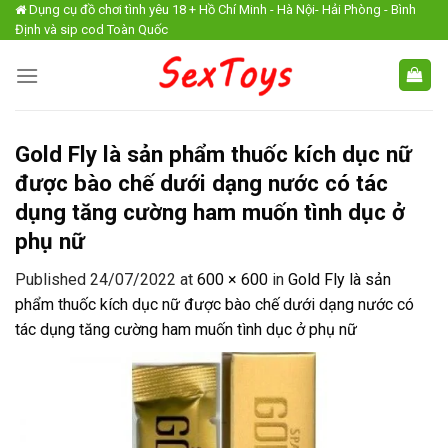
Skip
Dụng cụ đồ chơi tình yêu 18 + Hồ Chí Minh - Hà Nội- Hải Phòng - Bình
Định và sip cod Toàn Quốc
to
content
Gold Fly là sản phẩm thuốc kích dục nữ
được bào chế dưới dạng nước có tác
dụng tăng cường ham muốn tình dục ở
phụ nữ
Published
24/07/2022
at
600 × 600
in
Gold Fly là sản
phẩm thuốc kích dục nữ được bào chế dưới dạng nước có
tác dụng tăng cường ham muốn tình dục ở phụ nữ