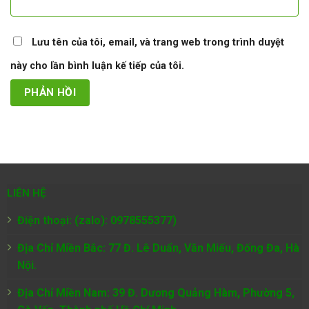
Lưu tên của tôi, email, và trang web trong trình duyệt
này cho lần bình luận kế tiếp của tôi.
LIÊN HỆ
Điện thoại: (zalo): 0978555377)
Địa Chỉ Miền Bắc: 77 Đ. Lê Duẩn, Văn Miếu, Đống Đa, Hà
Nội.
Địa Chỉ Miền Nam:
39 Đ. Dương Quảng Hàm, Phường 5,