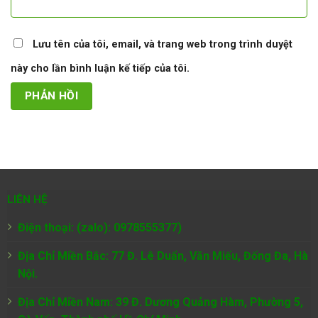
Lưu tên của tôi, email, và trang web trong trình duyệt
này cho lần bình luận kế tiếp của tôi.
LIÊN HỆ
Điện thoại: (zalo): 0978555377)
Địa Chỉ Miền Bắc: 77 Đ. Lê Duẩn, Văn Miếu, Đống Đa, Hà
Nội.
Địa Chỉ Miền Nam:
39 Đ. Dương Quảng Hàm, Phường 5,