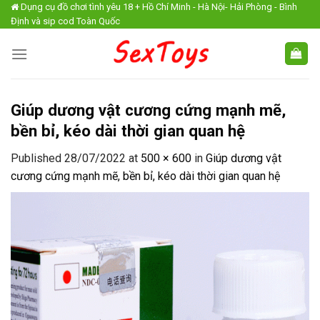
Skip
Dụng cụ đồ chơi tình yêu 18 + Hồ Chí Minh - Hà Nội- Hải Phòng - Bình
Định và sip cod Toàn Quốc
to
content
Giúp dương vật cương cứng mạnh mẽ,
bền bỉ, kéo dài thời gian quan hệ
Published
28/07/2022
at
500 × 600
in
Giúp dương vật
cương cứng mạnh mẽ, bền bỉ, kéo dài thời gian quan hệ