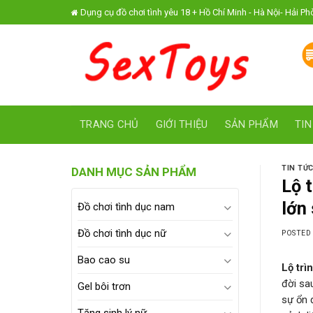
Skip
Dụng cụ đồ chơi tình yêu 18 + Hồ Chí Minh - Hà Nội- Hải P
to
content
TRANG CHỦ
GIỚI THIỆU
SẢN PHẨM
TIN
TIN TỨ
DANH MỤC SẢN PHẨM
Lộ 
lớn 
Đồ chơi tình dục nam
Đồ chơi tình dục nữ
POSTED
Bao cao su
Lộ trì
đời sa
Gel bôi trơn
sự ổn 