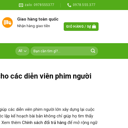
zalo: 0978555377
0978.555.377
Giao hàng toàn quốc
Nhận hàng giao tiền
GIỎ HÀNG /
0
₫
cho các diễn viên phim người
giúp các diễn viên phim người lớn xây dựng lại cuộc
ệc lập kế hoạch bài bản không chỉ giúp họ tìm thấy
ội. Xem thêm
Chính sách đổi trả hàng
để mở rộng ngữ