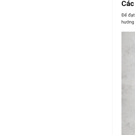
Các 
Để đạt
hướng 