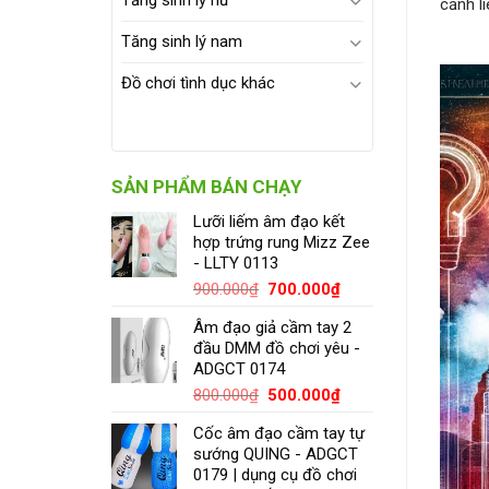
Tăng sinh lý nữ
cảnh l
Tăng sinh lý nam
Đồ chơi tình dục khác
SẢN PHẨM BÁN CHẠY
Lưỡi liếm âm đạo kết
hợp trứng rung Mizz Zee
- LLTY 0113
900.000
₫
700.000
₫
Âm đạo giả cầm tay 2
đầu DMM đồ chơi yêu -
ADGCT 0174
800.000
₫
500.000
₫
Cốc âm đạo cầm tay tự
sướng QUING - ADGCT
0179 | dụng cụ đồ chơi