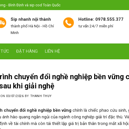
hòng - Bình Định và sip cod Toàn Quốc
Sip nhanh nội thành
Hotline: 0978.555.377
thành phố Hà Nội - Hồ Chí
tư vấn 24/7 miễn phí
Minh
 TỨC
ĐẶT HÀNG
LIÊN HỆ
C
trình chuyển đổi nghề nghiệp bền vững 
sau khi giải nghệ
 ON
03/07/2026
BY
THANH THUY
nh chuyển đổi nghề nghiệp bền vững
chính là chiếc phao cứu sinh, 
u ánh hào quang ngắn ngủi của ngành công nghiệp giải trí đặc thù. Vi
định về tài chính mà còn tái thiết lập giá trị bản thân trong mắt xã h