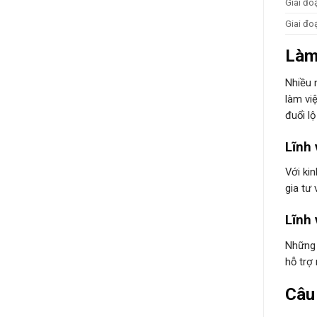
Giai đo
Giai đo
Làm
Nhiều 
làm vi
đuổi lộ
Lĩnh 
Với ki
gia tư
Lĩnh 
Những 
hỗ trợ
Câu