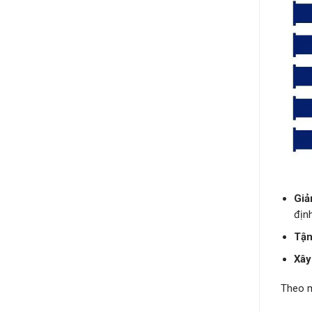
Giả
định
Tận
Xây
Theo 