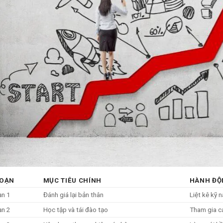
ĐOẠN
MỤC TIÊU CHÍNH
HÀNH ĐỘ
ạn 1
Đánh giá lại bản thân
Liệt kê kỹ 
ạn 2
Học tập và tái đào tạo
Tham gia c