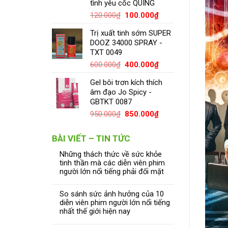
tình yêu cốc QUING
120.000
₫
100.000
₫
Trị xuất tinh sớm SUPER
DOOZ 34000 SPRAY -
TXT 0049
600.000
₫
400.000
₫
Gel bôi trơn kích thích
âm đạo Jo Spicy -
GBTKT 0087
950.000
₫
850.000
₫
BÀI VIẾT – TIN TỨC
Những thách thức về sức khỏe
tinh thần mà các diễn viên phim
người lớn nổi tiếng phải đối mặt
So sánh sức ảnh hưởng của 10
diễn viên phim người lớn nổi tiếng
nhất thế giới hiện nay