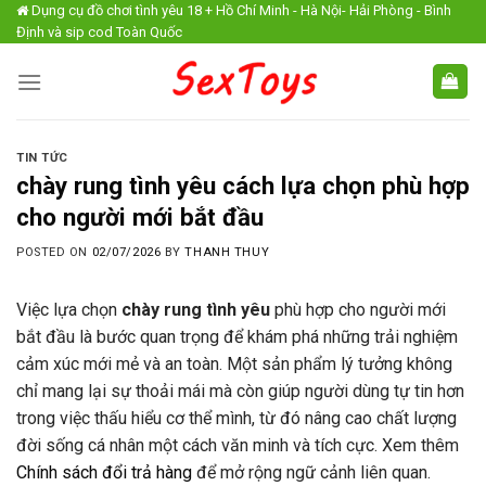
Skip
Dụng cụ đồ chơi tình yêu 18 + Hồ Chí Minh - Hà Nội- Hải Phòng - Bình
Định và sip cod Toàn Quốc
to
content
TIN TỨC
chày rung tình yêu cách lựa chọn phù hợp
cho người mới bắt đầu
POSTED ON
02/07/2026
BY
THANH THUY
Việc lựa chọn
chày rung tình yêu
phù hợp cho người mới
bắt đầu là bước quan trọng để khám phá những trải nghiệm
cảm xúc mới mẻ và an toàn. Một sản phẩm lý tưởng không
chỉ mang lại sự thoải mái mà còn giúp người dùng tự tin hơn
trong việc thấu hiểu cơ thể mình, từ đó nâng cao chất lượng
đời sống cá nhân một cách văn minh và tích cực. Xem thêm
Chính sách đổi trả hàng
để mở rộng ngữ cảnh liên quan.