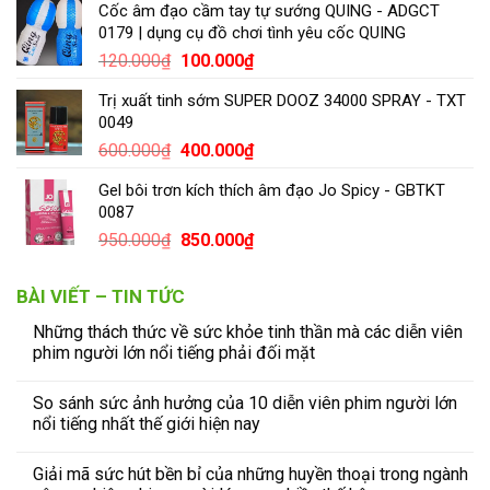
Cốc âm đạo cầm tay tự sướng QUING - ADGCT
0179 | dụng cụ đồ chơi tình yêu cốc QUING
120.000
₫
100.000
₫
Trị xuất tinh sớm SUPER DOOZ 34000 SPRAY - TXT
0049
600.000
₫
400.000
₫
Gel bôi trơn kích thích âm đạo Jo Spicy - GBTKT
0087
950.000
₫
850.000
₫
BÀI VIẾT – TIN TỨC
Những thách thức về sức khỏe tinh thần mà các diễn viên
phim người lớn nổi tiếng phải đối mặt
So sánh sức ảnh hưởng của 10 diễn viên phim người lớn
nổi tiếng nhất thế giới hiện nay
Giải mã sức hút bền bỉ của những huyền thoại trong ngành