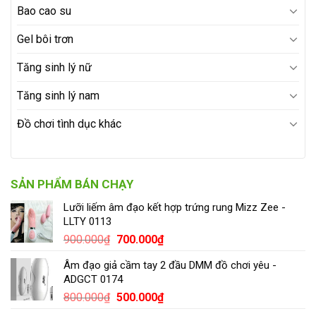
Bao cao su
Gel bôi trơn
Tăng sinh lý nữ
Tăng sinh lý nam
Đồ chơi tình dục khác
SẢN PHẨM BÁN CHẠY
Lưỡi liếm âm đạo kết hợp trứng rung Mizz Zee -
LLTY 0113
900.000
₫
700.000
₫
Âm đạo giả cầm tay 2 đầu DMM đồ chơi yêu -
ADGCT 0174
800.000
₫
500.000
₫