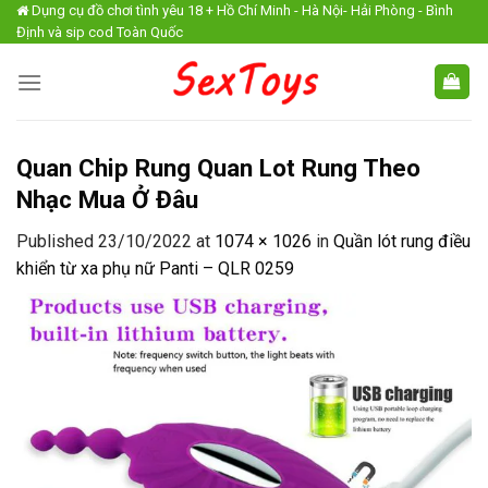
Skip
Dụng cụ đồ chơi tình yêu 18 + Hồ Chí Minh - Hà Nội- Hải Phòng - Bình
Định và sip cod Toàn Quốc
to
content
Quan Chip Rung Quan Lot Rung Theo
Nhạc Mua Ở Đâu
Published
23/10/2022
at
1074 × 1026
in
Quần lót rung điều
khiển từ xa phụ nữ Panti – QLR 0259