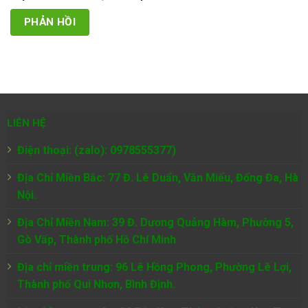
LIÊN HỆ
Điện thoại: (zalo): 0978555377)
Địa Chỉ Miền Bắc: 77 Đ. Lê Duẩn, Văn Miếu, Đống Đa, Hà
Nội.
Địa Chỉ Miền Nam:
39 Đ. Dương Quảng Hàm, Phường 5,
Gò Vấp, Thành phố Hồ Chí Minh
Địa chỉ miền trung: 96 Lê Hồng Phong, Phường Lê Lợi,
Thành phố Qui Nhơn, Bình Định.