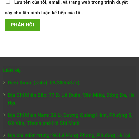
Lưu tên của tôi, email, và trang web trong trình duyệt
này cho lần bình luận kế tiếp của tôi.
LIÊN HỆ
Điện thoại: (zalo): 0978555377)
Địa Chỉ Miền Bắc: 77 Đ. Lê Duẩn, Văn Miếu, Đống Đa, Hà
Nội.
Địa Chỉ Miền Nam:
39 Đ. Dương Quảng Hàm, Phường 5,
Gò Vấp, Thành phố Hồ Chí Minh
Địa chỉ miền trung: 96 Lê Hồng Phong, Phường Lê Lợi,