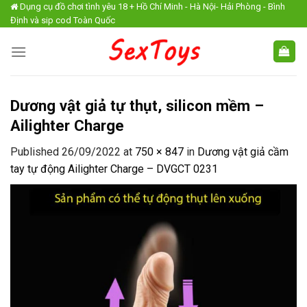
Skip
Dụng cụ đồ chơi tình yêu 18 + Hồ Chí Minh - Hà Nội- Hải Phòng - Bình
Định và sip cod Toàn Quốc
to
content
Dương vật giả tự thụt, silicon mềm –
Ailighter Charge
Published
26/09/2022
at
750 × 847
in
Dương vật giả cầm
tay tự động Ailighter Charge – DVGCT 0231