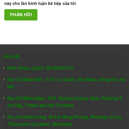
này cho lần bình luận kế tiếp của tôi.
LIÊN HỆ
Điện thoại: (zalo): 0978555377)
Địa Chỉ Miền Bắc: 77 Đ. Lê Duẩn, Văn Miếu, Đống Đa, Hà
Nội.
Địa Chỉ Miền Nam:
39 Đ. Dương Quảng Hàm, Phường 5,
Gò Vấp, Thành phố Hồ Chí Minh
Địa chỉ miền trung: 96 Lê Hồng Phong, Phường Lê Lợi,
Thành phố Qui Nhơn, Bình Định.