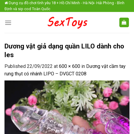
Skip
Dụng cụ đồ chơi tình yêu 18 + Hồ Chí Minh - Hà Nội- Hải Phòng - Bình
Định và sip cod Toàn Quốc
to
content
Dương vật giả dạng quần LILO dành cho
les
Published
22/09/2022
at
600 × 600
in
Dương vật cầm tay
rung thụt có nhánh LIPO – DVGCT 0208