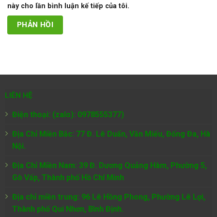
này cho lần bình luận kế tiếp của tôi.
LIÊN HỆ
Điện thoại: (zalo): 0978555377)
Địa Chỉ Miền Bắc: 77 Đ. Lê Duẩn, Văn Miếu, Đống Đa, Hà
Nội.
Địa Chỉ Miền Nam:
39 Đ. Dương Quảng Hàm, Phường 5,
Gò Vấp, Thành phố Hồ Chí Minh
Địa chỉ miền trung: 96 Lê Hồng Phong, Phường Lê Lợi,
Thành phố Qui Nhơn, Bình Định.