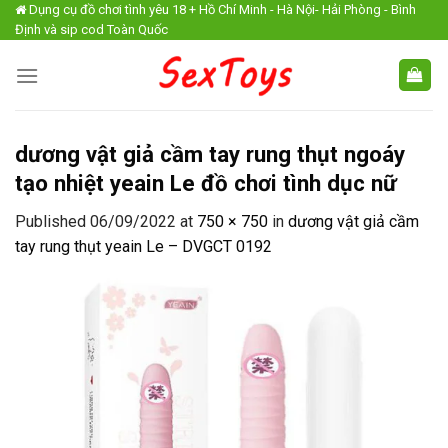
Skip
Dụng cụ đồ chơi tình yêu 18 + Hồ Chí Minh - Hà Nội- Hải Phòng - Bình
Định và sip cod Toàn Quốc
to
content
dương vật giả cầm tay rung thụt ngoáy
tạo nhiệt yeain Le đồ chơi tình dục nữ
Published
06/09/2022
at
750 × 750
in
dương vật giả cầm
tay rung thụt yeain Le – DVGCT 0192