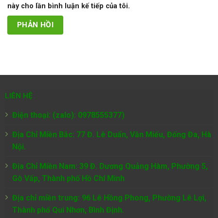
này cho lần bình luận kế tiếp của tôi.
LIÊN HỆ
Điện thoại: (zalo): 0978555377)
Địa Chỉ Miền Bắc: 77 Đ. Lê Duẩn, Văn Miếu, Đống Đa, Hà
Nội.
Địa Chỉ Miền Nam:
39 Đ. Dương Quảng Hàm, Phường 5,
Gò Vấp, Thành phố Hồ Chí Minh
Địa chỉ miền trung: 96 Lê Hồng Phong, Phường Lê Lợi,
Thành phố Qui Nhơn, Bình Định.