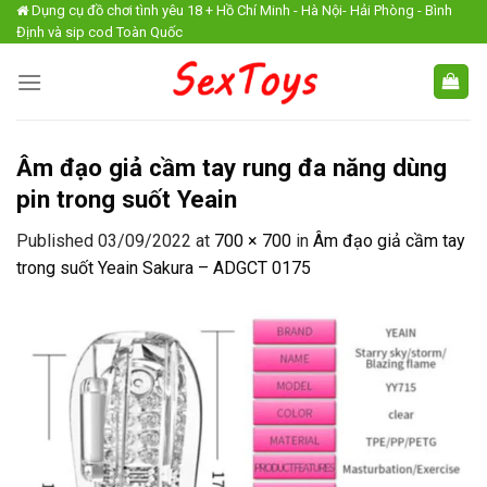
Skip
Dụng cụ đồ chơi tình yêu 18 + Hồ Chí Minh - Hà Nội- Hải Phòng - Bình
Định và sip cod Toàn Quốc
to
content
Âm đạo giả cầm tay rung đa năng dùng
pin trong suốt Yeain
Published
03/09/2022
at
700 × 700
in
Âm đạo giả cầm tay
trong suốt Yeain Sakura – ADGCT 0175