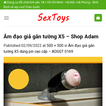
Skip
Dụng cụ đồ chơi tình yêu 18 + Hồ Chí Minh - Hà Nội- Hải Phòng - Bình
Định và sip cod Toàn Quốc
to
content
Âm đạo giả gắn tường X5 – Shop Adam
Published
02/09/2022
at
500 × 500
in
Âm đạo giả gắn
tường X5 dùng pin cao cấp – ADGGT 0169