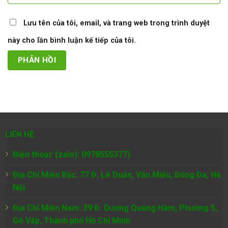
Lưu tên của tôi, email, và trang web trong trình duyệt
này cho lần bình luận kế tiếp của tôi.
LIÊN HỆ
Điện thoại: (zalo): 0978555377)
Địa Chỉ Miền Bắc: 77 Đ. Lê Duẩn, Văn Miếu, Đống Đa, Hà
Nội.
Địa Chỉ Miền Nam:
39 Đ. Dương Quảng Hàm, Phường 5,
Gò Vấp, Thành phố Hồ Chí Minh