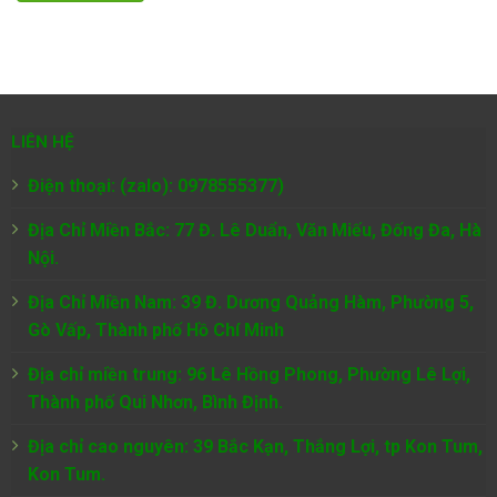
LIÊN HỆ
Điện thoại: (zalo): 0978555377)
Địa Chỉ Miền Bắc: 77 Đ. Lê Duẩn, Văn Miếu, Đống Đa, Hà
Nội.
Địa Chỉ Miền Nam:
39 Đ. Dương Quảng Hàm, Phường 5,
Gò Vấp, Thành phố Hồ Chí Minh
Địa chỉ miền trung: 96 Lê Hồng Phong, Phường Lê Lợi,
Thành phố Qui Nhơn, Bình Định.
Địa chỉ cao nguyên: 39 Bắc Kạn, Thắng Lợi, tp Kon Tum,
Kon Tum.