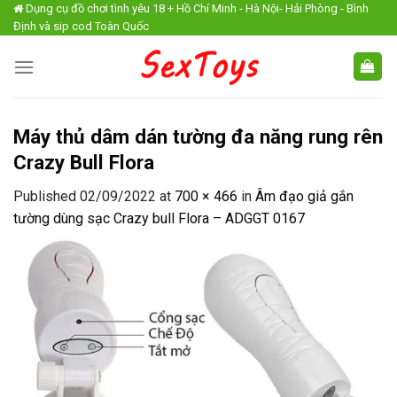
Skip
Dụng cụ đồ chơi tình yêu 18 + Hồ Chí Minh - Hà Nội- Hải Phòng - Bình
Định và sip cod Toàn Quốc
to
content
Máy thủ dâm dán tường đa năng rung rên
Crazy Bull Flora
Published
02/09/2022
at
700 × 466
in
Âm đạo giả gắn
tường dùng sạc Crazy bull Flora – ADGGT 0167